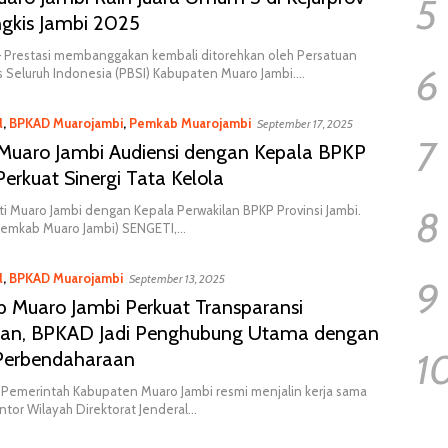
5
ngkis Jambi 2025
 Prestasi membanggakan kembali ditorehkan oleh Persatuan
6
s Seluruh Indonesia (PBSI) Kabupaten Muaro Jambi….
l
,
BPKAD Muarojambi
,
Pemkab Muarojambi
September 17, 2025
7
 Muaro Jambi Audiensi dengan Kepala BPKP
Perkuat Sinergi Tata Kelola
ti Muaro Jambi dengan Kepala Perwakilan BPKP Provinsi Jambi.
8
Pemkab Muaro Jambi) SENGETI,…
l
,
BPKAD Muarojambi
September 13, 2025
9
 Muaro Jambi Perkuat Transparansi
an, BPKAD Jadi Penghubung Utama dengan
1
 Perbendaharaan
Pemerintah Kabupaten Muaro Jambi resmi menjalin kerja sama
tor Wilayah Direktorat Jenderal…