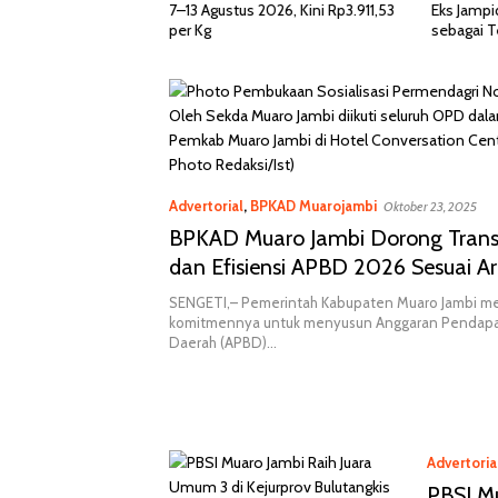
026, Kini Rp3.911,53
Eks Jampidsus Febrie Adriansyah
Bahas Pel
sebagai Tersangka TPPU
2026 di J
Advertorial
,
BPKAD Muarojambi
Oktober 23, 2025
BPKAD Muaro Jambi Dorong Trans
dan Efisiensi APBD 2026 Sesuai A
SENGETI,– Pemerintah Kabupaten Muaro Jambi m
komitmennya untuk menyusun Anggaran Pendapa
Daerah (APBD)…
Advertoria
PBSI Mu