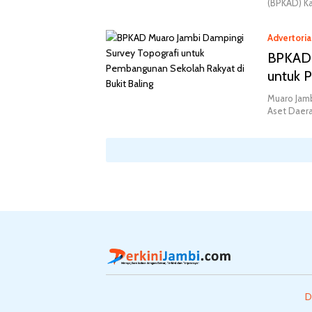
(BPKAD) Ka
Advertoria
BPKAD 
untuk 
Muaro Jamb
Aset Daer
D