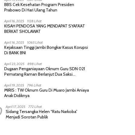
BBS Cek Kesehatan Program Presiden
Prabowo Di Hari Ulang Tahun
April 16, 2025
1128 Lihat
KISAH PENDOSA YANG MENDAPAT SYAFA’AT
BERKAT SHOLAWAT
April 16, 2025
1065 Lihat
Kejaksaan Tinggi Jambi Bongkar Kasus Korupsi
Di BANK BNI
April 23, 2025
898 Lihat
Dugaan Penganiayaan Oknum Guru SDN 021
Pematang Raman Berlanjut Dua Saksi
diperiksa Polisi
April 19, 2025
796 Lihat
MIRIS : TW Oknum Guru Di Muaro Jambi Aniaya
Anak Didiknya
0
April 17, 2025
772 Lihat
Sidang Tersangka Helen “Ratu Narkoba”
Menjadi Sorotan Publik