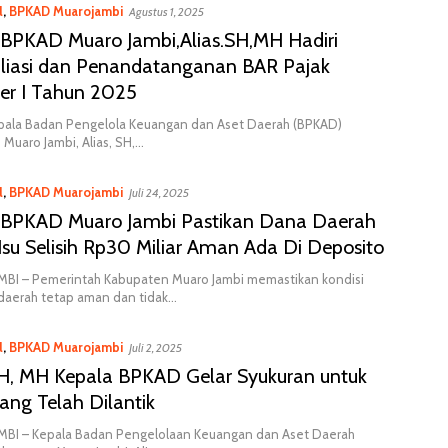
l
,
BPKAD Muarojambi
Agustus 1, 2025
 BPKAD Muaro Jambi,Alias.SH,MH Hadiri
iliasi dan Penandatanganan BAR Pajak
er I Tahun 2025
epala Badan Pengelola Keuangan dan Aset Daerah (BPKAD)
Muaro Jambi, Alias, SH,…
l
,
BPKAD Muarojambi
Juli 24, 2025
 BPKAD Muaro Jambi Pastikan Dana Daerah
su Selisih Rp30 Miliar Aman Ada Di Deposito
BI – Pemerintah Kabupaten Muaro Jambi memastikan kondisi
daerah tetap aman dan tidak…
l
,
BPKAD Muarojambi
Juli 2, 2025
 SH, MH Kepala BPKAD Gelar Syukuran untuk
ng Telah Dilantik
BI – Kepala Badan Pengelolaan Keuangan dan Aset Daerah