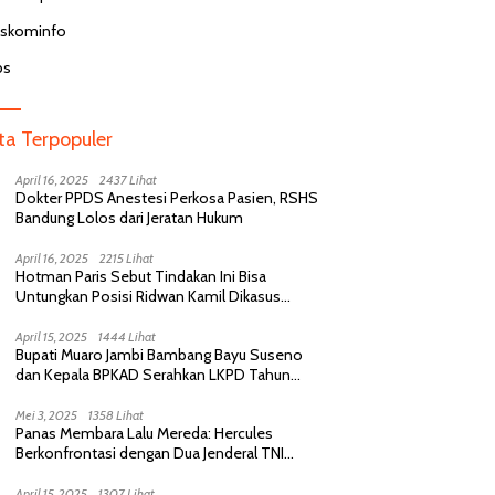
iskominfo
bs
ita Terpopuler
April 16, 2025
2437 Lihat
Dokter PPDS Anestesi Perkosa Pasien, RSHS
Bandung Lolos dari Jeratan Hukum
April 16, 2025
2215 Lihat
Hotman Paris Sebut Tindakan Ini Bisa
Untungkan Posisi Ridwan Kamil Dikasus
Perselingkuhan
April 15, 2025
1444 Lihat
Bupati Muaro Jambi Bambang Bayu Suseno
dan Kepala BPKAD Serahkan LKPD Tahun
Anggaran 2024 Kepada BPK RI
Mei 3, 2025
1358 Lihat
Panas Membara Lalu Mereda: Hercules
Berkonfrontasi dengan Dua Jenderal TNI
Purnawirawan, Saling Sindir Berujung
Permintaan Maaf
April 15, 2025
1307 Lihat