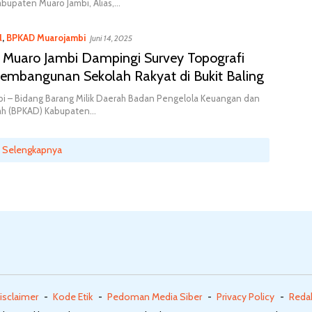
bupaten Muaro Jambi, Alias,…
l
,
BPKAD Muarojambi
Juni 14, 2025
Muaro Jambi Dampingi Survey Topografi
Pembangunan Sekolah Rakyat di Bukit Baling
i – Bidang Barang Milik Daerah Badan Pengelola Keuangan dan
ah (BPKAD) Kabupaten…
Selengkapnya
isclaimer
Kode Etik
Pedoman Media Siber
Privacy Policy
Reda