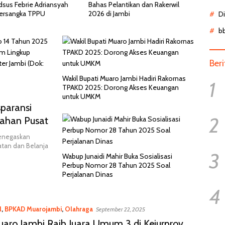
antikan dan Rakerwil
Pasien BPJS Menunggu 8 Jam di
ambi
IGD, Ternyata Butuh Perawatan
D
HCU di RSCM
b
Ber
Wakil Bupati Muaro Jambi Hadiri Rakornas
1
TPAKD 2025: Dorong Akses Keuangan
untuk UMKM
paransi
2
rahan Pusat
enegaskan
tan dan Belanja
3
Wabup Junaidi Mahir Buka Sosialisasi
Perbup Nomor 28 Tahun 2025 Soal
Perjalanan Dinas
4
l
,
BPKAD Muarojambi
,
Olahraga
September 22, 2025
aro Jambi Raih Juara Umum 3 di Kejurprov