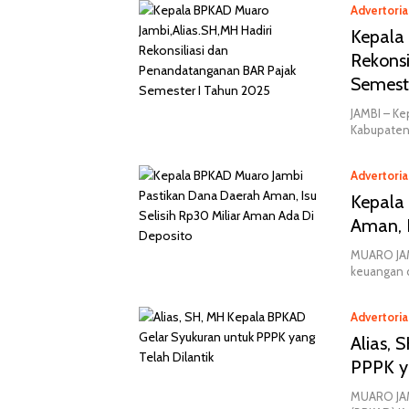
Advertoria
Kepala
Rekons
Semest
JAMBI – K
Kabupaten 
Advertoria
Kepala
Aman, I
MUARO JAM
keuangan 
Advertoria
Alias,
PPPK ya
MUARO JAM