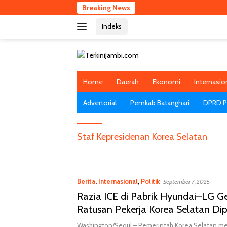
Langsung
Breaking News
RS
ke
Indeks
konten
Home
Daerah
Ekonomi
Internasio
Advertorial
Pemkab Batanghari
DPRD Pr
Staf Kepresidenan Korea Selatan
Berita
,
Internasional
,
Politik
September 7, 2025
Razia ICE di Pabrik Hyundai–LG Ge
Ratusan Pekerja Korea Selatan Di
Ketegangan Geopolitik Menguat
Washington/Seoul – Pemerintah Korea Selatan m