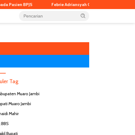
Pasien BPJS
Febrie Adriansyah Gugat Kejagung dan Polri Lewa
uler Tag
abupaten Muaro Jambi
upati Muaro Jambi
naidi Mahir
r.BBS
kil Bupati