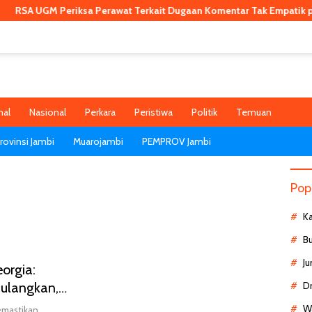
A UGM Periksa Perawat Terkait Dugaan Komentar Tak Empatik pada 
nal
Nasional
Perkara
Peristiwa
Politik
Temuan
ovinsi Jambi
Muarojambi
PEMPROV Jambi
Pop
K
B
Ju
orgia:
pulangkan,
D
Wa
emastikan