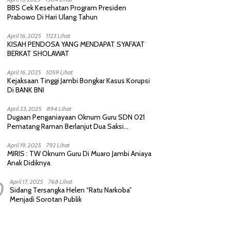
BBS Cek Kesehatan Program Presiden
Prabowo Di Hari Ulang Tahun
April 16, 2025
1123 Lihat
KISAH PENDOSA YANG MENDAPAT SYAFA’AT
BERKAT SHOLAWAT
April 16, 2025
1059 Lihat
Kejaksaan Tinggi Jambi Bongkar Kasus Korupsi
Di BANK BNI
April 23, 2025
894 Lihat
Dugaan Penganiayaan Oknum Guru SDN 021
Pematang Raman Berlanjut Dua Saksi
diperiksa Polisi
April 19, 2025
792 Lihat
MIRIS : TW Oknum Guru Di Muaro Jambi Aniaya
Anak Didiknya
0
April 17, 2025
768 Lihat
Sidang Tersangka Helen “Ratu Narkoba”
Menjadi Sorotan Publik