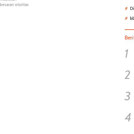
besaran otoritas
D
b
Ber
1
2
3
4