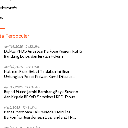
iskominfo
bs
ita Terpopuler
April 16, 2025
2432 Lihat
Dokter PPDS Anestesi Perkosa Pasien, RSHS
Bandung Lolos dari Jeratan Hukum
April 16, 2025
2211 Lihat
Hotman Paris Sebut Tindakan Ini Bisa
Untungkan Posisi Ridwan Kamil Dikasus
Perselingkuhan
April 15, 2025
1440 Lihat
Bupati Muaro Jambi Bambang Bayu Suseno
dan Kepala BPKAD Serahkan LKPD Tahun
Anggaran 2024 Kepada BPK RI
Mei 3, 2025
1349 Lihat
Panas Membara Lalu Mereda: Hercules
Berkonfrontasi dengan Dua Jenderal TNI
Purnawirawan, Saling Sindir Berujung
Permintaan Maaf
April 15, 2025
1304 Lihat