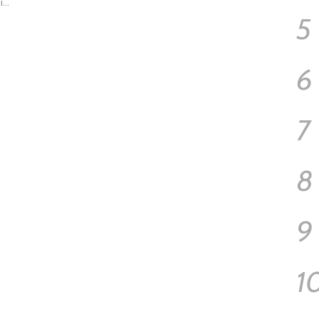
bi…
5
6
7
8
9
1