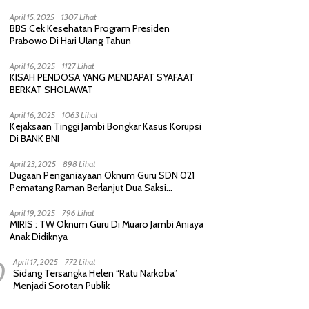
Purnawirawan, Saling Sindir Berujung
Permintaan Maaf
April 15, 2025
1307 Lihat
BBS Cek Kesehatan Program Presiden
Prabowo Di Hari Ulang Tahun
April 16, 2025
1127 Lihat
KISAH PENDOSA YANG MENDAPAT SYAFA’AT
BERKAT SHOLAWAT
April 16, 2025
1063 Lihat
Kejaksaan Tinggi Jambi Bongkar Kasus Korupsi
Di BANK BNI
April 23, 2025
898 Lihat
Dugaan Penganiayaan Oknum Guru SDN 021
Pematang Raman Berlanjut Dua Saksi
diperiksa Polisi
April 19, 2025
796 Lihat
MIRIS : TW Oknum Guru Di Muaro Jambi Aniaya
Anak Didiknya
0
April 17, 2025
772 Lihat
Sidang Tersangka Helen “Ratu Narkoba”
Menjadi Sorotan Publik