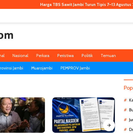
Harga TBS Sawit Jambi Turun Tipis 7–13 Agustus 2026, Ki
nal
Nasional
Perkara
Peristiwa
Politik
Temuan
ovinsi Jambi
Muarojambi
PEMPROV Jambi
Pop
K
B
Ju
D