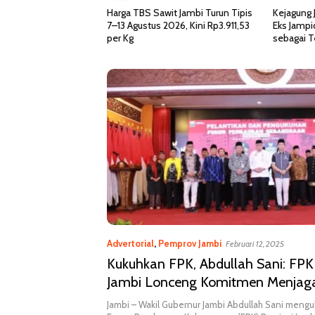
ga TBS Sawit Jambi Turun Tipis
Kejagung Jadwalkan Pemeriksaan
3 Agustus 2026, Kini Rp3.911,53
Eks Jampidsus Febrie Adriansyah
 Kg
sebagai Tersangka TPPU
Advertorial
,
Pemprov Jambi
Februari 12, 2025
Kukuhkan FPK, Abdullah Sani: FPK 
Jambi Lonceng Komitmen Menjag
Pancasila
Jambi – Wakil Gubernur Jambi Abdullah Sani meng