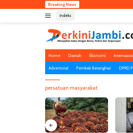
Langsung
Breaking News
ke
Indeks
konten
Home
Daerah
Ekonomi
Internasio
Advertorial
Pemkab Batanghari
DPRD Pr
persatuan masyarakat