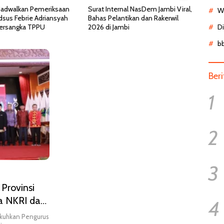
Surat Internal NasDem Jambi Viral,
Kemenkes Ungkap Fakta Viral
Wa
Bahas Pelantikan dan Rakerwil
Pasien BPJS Menunggu 8 Jam di
2026 di Jambi
IGD, Ternyata Butuh Perawatan
D
HCU di RSCM
b
Ber
1
2
3
Provinsi
a NKRI dan
4
ukuhkan Pengurus