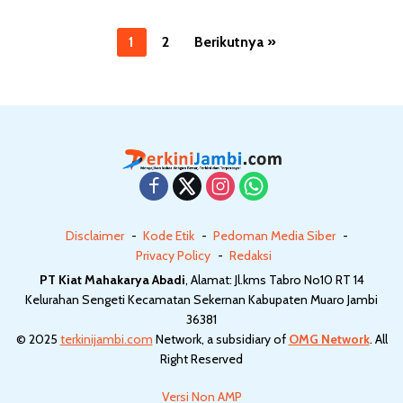
P
1
2
Berikutnya »
a
g
i
n
a
s
i
Disclaimer
Kode Etik
Pedoman Media Siber
p
Privacy Policy
Redaksi
o
PT Kiat Mahakarya Abadi
, Alamat: Jl.kms Tabro No10 RT 14
s
Kelurahan Sengeti Kecamatan Sekernan Kabupaten Muaro Jambi
36381
© 2025
terkinijambi.com
Network, a subsidiary of
OMG Network
. All
Right Reserved
Versi Non AMP