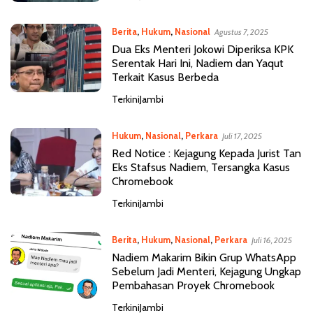
Berita
,
Hukum
,
Nasional
Agustus 7, 2025
Dua Eks Menteri Jokowi Diperiksa KPK
Serentak Hari Ini, Nadiem dan Yaqut
Terkait Kasus Berbeda
TerkiniJambi
Hukum
,
Nasional
,
Perkara
Juli 17, 2025
Red Notice : Kejagung Kepada Jurist Tan
Eks Stafsus Nadiem, Tersangka Kasus
Chromebook
TerkiniJambi
Berita
,
Hukum
,
Nasional
,
Perkara
Juli 16, 2025
Nadiem Makarim Bikin Grup WhatsApp
Sebelum Jadi Menteri, Kejagung Ungkap
Pembahasan Proyek Chromebook
TerkiniJambi