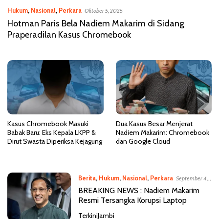
Hukum
,
Nasional
,
Perkara
Oktober 5, 2025
Hotman Paris Bela Nadiem Makarim di Sidang
Praperadilan Kasus Chromebook
Kasus Chromebook Masuki
Dua Kasus Besar Menjerat
Babak Baru: Eks Kepala LKPP &
Nadiem Makarim: Chromebook
Dirut Swasta Diperiksa Kejagung
dan Google Cloud
Berita
,
Hukum
,
Nasional
,
Perkara
September 4,
2025
BREAKING NEWS : Nadiem Makarim
Resmi Tersangka Korupsi Laptop
TerkiniJambi