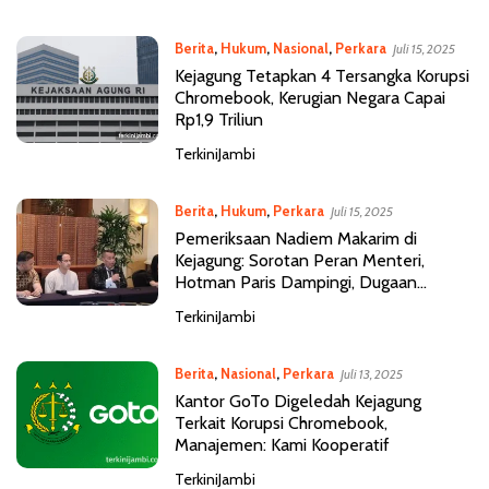
Berita
,
Hukum
,
Nasional
,
Perkara
Juli 15, 2025
Kejagung Tetapkan 4 Tersangka Korupsi
Chromebook, Kerugian Negara Capai
Rp1,9 Triliun
TerkiniJambi
Berita
,
Hukum
,
Perkara
Juli 15, 2025
Pemeriksaan Nadiem Makarim di
Kejagung: Sorotan Peran Menteri,
Hotman Paris Dampingi, Dugaan
Korupsi Chromebook Terus Diusut
TerkiniJambi
Berita
,
Nasional
,
Perkara
Juli 13, 2025
Kantor GoTo Digeledah Kejagung
Terkait Korupsi Chromebook,
Manajemen: Kami Kooperatif
TerkiniJambi