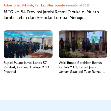
Advertorial
,
Hikmah
,
Pemkab Muarojambi
November 16, 2025
MTQ ke-54 Provinsi Jambi Resmi Dibuka di Muaro
Jambi: Lebih dari Sekadar Lomba, Menuju
Pengamalan Al-Qur’an
Bupati Muaro Jambi Lantik 57
Wakil Bupati Serahkan Bonus
Pejabat, Kini Siap Hadapi MTQ
Kafilah MTQ, Target Juara
Provinsi
Umum Saat Jadi Tuan Rumah
2025