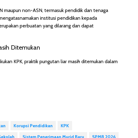
SN maupun non-ASN, termasuk pendidik dan tenaga
 mengatasnamakan institusi pendidikan kepada
merupakan perbuatan yang dilarang dan dapat
Masih Ditemukan
akukan KPK, praktik pungutan liar masih ditemukan dalam
kan
Korupsi Pendidikan
KPK
Sekolah
Sistem Penerimaan Murid Baru
SPMB 2026