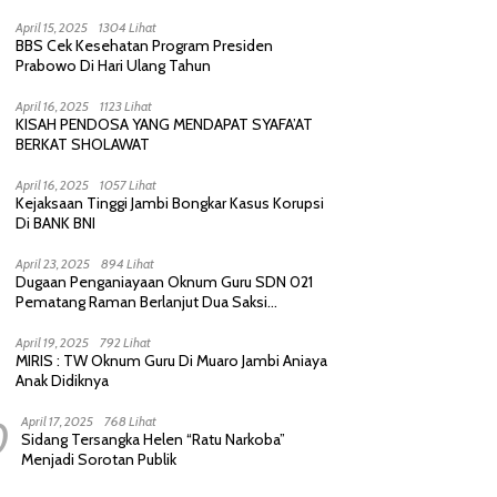
Purnawirawan, Saling Sindir Berujung
Permintaan Maaf
April 15, 2025
1304 Lihat
BBS Cek Kesehatan Program Presiden
Prabowo Di Hari Ulang Tahun
April 16, 2025
1123 Lihat
KISAH PENDOSA YANG MENDAPAT SYAFA’AT
BERKAT SHOLAWAT
April 16, 2025
1057 Lihat
Kejaksaan Tinggi Jambi Bongkar Kasus Korupsi
Di BANK BNI
April 23, 2025
894 Lihat
Dugaan Penganiayaan Oknum Guru SDN 021
Pematang Raman Berlanjut Dua Saksi
diperiksa Polisi
April 19, 2025
792 Lihat
MIRIS : TW Oknum Guru Di Muaro Jambi Aniaya
Anak Didiknya
0
April 17, 2025
768 Lihat
Sidang Tersangka Helen “Ratu Narkoba”
Menjadi Sorotan Publik