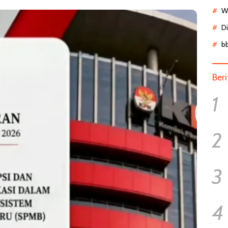
Wa
D
b
Ber
1
2
3
4