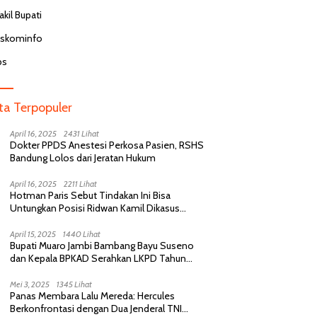
kil Bupati
iskominfo
bs
ita Terpopuler
April 16, 2025
2431 Lihat
Dokter PPDS Anestesi Perkosa Pasien, RSHS
Bandung Lolos dari Jeratan Hukum
April 16, 2025
2211 Lihat
Hotman Paris Sebut Tindakan Ini Bisa
Untungkan Posisi Ridwan Kamil Dikasus
Perselingkuhan
April 15, 2025
1440 Lihat
Bupati Muaro Jambi Bambang Bayu Suseno
dan Kepala BPKAD Serahkan LKPD Tahun
Anggaran 2024 Kepada BPK RI
Mei 3, 2025
1345 Lihat
Panas Membara Lalu Mereda: Hercules
Berkonfrontasi dengan Dua Jenderal TNI