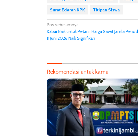
Surat Edaran KPK
Titipan Siswa
Navigasi
Pos sebelumnya
Kabar Baik untuk Petani, Harga Sawit Jambi Perio
pos
11 Juni 2026 Naik Signifikan
Rekomendasi untuk kamu