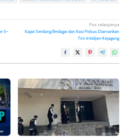
Pos selanjutnya
de 5–
Kajari Serdang Bedagai dan Kasi Pidsus Diamankan
Tim Intelijen Kejagung