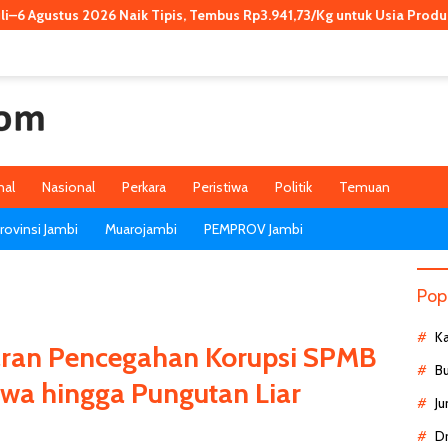
 Naik Tipis, Tembus Rp3.941,73/Kg untuk Usia Produktif
Muar
nal
Nasional
Perkara
Peristiwa
Politik
Temuan
ovinsi Jambi
Muarojambi
PEMPROV Jambi
Pop
K
aran Pencegahan Korupsi SPMB
B
swa hingga Pungutan Liar
Ju
D