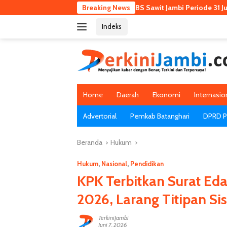
Langsung
Harga TBS Sawit Jambi Periode 31 Juli–6 Agustus 2026
Breaking News
ke
Indeks
konten
Home
Daerah
Ekonomi
Internasio
Advertorial
Pemkab Batanghari
DPRD Pr
Beranda
Hukum
Hukum
,
Nasional
,
Pendidikan
KPK Terbitkan Surat Ed
2026, Larang Titipan Si
TerkiniJambi
Juni 7, 2026