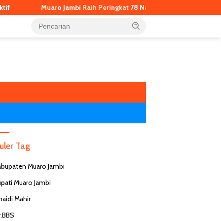
o Jambi Raih Peringkat 78 Nasional, Terbaik di Provinsi Jambi dalam
uler Tag
abupaten Muaro Jambi
upati Muaro Jambi
naidi Mahir
r.BBS