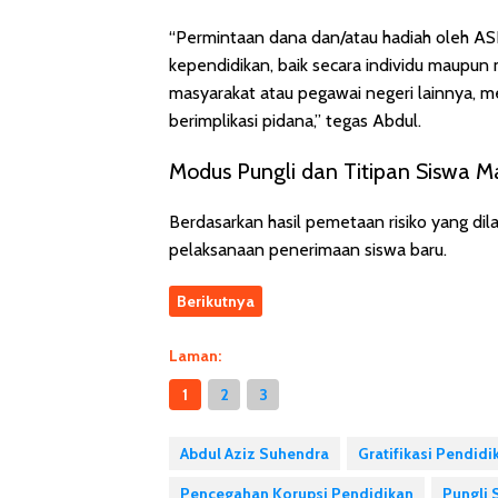
“Permintaan dana dan/atau hadiah oleh A
kependidikan, baik secara individu maupun
masyarakat atau pegawai negeri lainnya, 
berimplikasi pidana,” tegas Abdul.
Modus Pungli dan Titipan Siswa 
Berdasarkan hasil pemetaan risiko yang dil
pelaksanaan penerimaan siswa baru.
Berikutnya
Laman:
1
2
3
Abdul Aziz Suhendra
Gratifikasi Pendidi
Pencegahan Korupsi Pendidikan
Pungli 