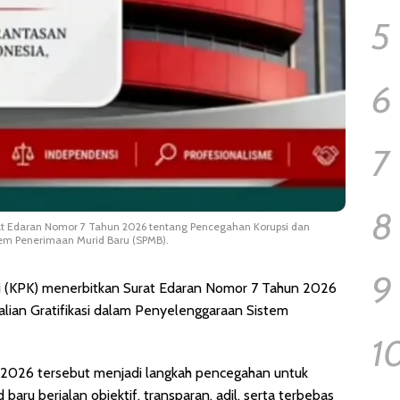
5
6
7
8
at Edaran Nomor 7 Tahun 2026 tentang Pencegahan Korupsi dan
tem Penerimaan Murid Baru (SPMB).
9
i (KPK) menerbitkan Surat Edaran Nomor 7 Tahun 2026
ian Gratifikasi dalam Penyelenggaraan Sistem
1
i 2026 tersebut menjadi langkah pencegahan untuk
ru berjalan objektif, transparan, adil, serta terbebas