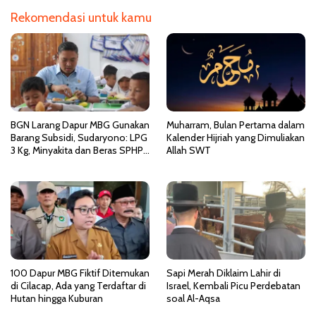
p
Rekomendasi untuk kamu
o
s
BGN Larang Dapur MBG Gunakan
Muharram, Bulan Pertama dalam
Barang Subsidi, Sudaryono: LPG
Kalender Hijriah yang Dimuliakan
3 Kg, Minyakita dan Beras SPHP
Allah SWT
Tidak Boleh Dipakai
100 Dapur MBG Fiktif Ditemukan
Sapi Merah Diklaim Lahir di
di Cilacap, Ada yang Terdaftar di
Israel, Kembali Picu Perdebatan
Hutan hingga Kuburan
soal Al-Aqsa