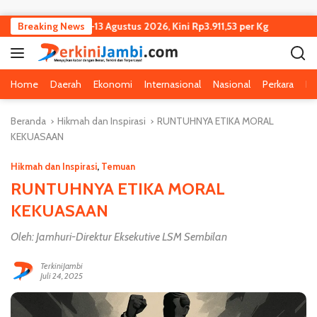
Langsung ke konten
Turun Tipis 7–13 Agustus 2026, Kini Rp3.911,53 per Kg
Breaking News
Kejagu
Home
Daerah
Ekonomi
Internasional
Nasional
Perkara
Pe
Beranda
Hikmah dan Inspirasi
RUNTUHNYA ETIKA MORAL
KEKUASAAN
Hikmah dan Inspirasi
,
Temuan
RUNTUHNYA ETIKA MORAL
KEKUASAAN
Oleh: Jamhuri-Direktur Eksekutive LSM Sembilan
TerkiniJambi
Juli 24, 2025