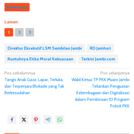
Berikutnya
Laman:
1
2
3
Direktur Eksekutif LSM Sembilan Jambi
RD Jamhuri
Runtuhnya Etika Moral Kekuasaan
Terkini Jambi.com
N
Pos sebelumnya
Pos selanjutnya
Tangis Anak Gaza: Lapar, Terluka,
Wakil Ketua TP PKK Muaro Jambi
a
dan Terpenjara Blokade yang Tak
Tekankan Penguatan
v
Berkesudahan
Kelembagaan dan Digitalisasi
i
dalam Pembinaan 10 Program
g
Pokok PKK
a
s
i