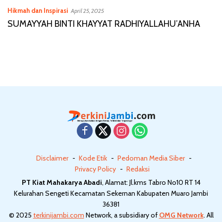
Hikmah dan Inspirasi
April 25, 2025
SUMAYYAH BINTI KHAYYAT RADHIYALLAHU’ANHA
Disclaimer
Kode Etik
Pedoman Media Siber
Privacy Policy
Redaksi
PT Kiat Mahakarya Abadi
, Alamat: Jl.kms Tabro No10 RT 14
Kelurahan Sengeti Kecamatan Sekernan Kabupaten Muaro Jambi
36381
© 2025
terkinijambi.com
Network, a subsidiary of
OMG Network
. All