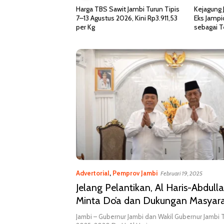
wit Jambi Turun Tipis
Kejagung Jadwalkan Pemeriksaan
Surat In
 2026, Kini Rp3.911,53
Eks Jampidsus Febrie Adriansyah
Bahas Pe
sebagai Tersangka TPPU
2026 di 
Advertorial
,
Pemprov Jambi
Februari 19, 2025
Jelang Pelantikan, Al Haris-Abdull
Minta Do’a dan Dukungan Masyara
Jambi – Gubernur Jambi dan Wakil Gubernur Jambi T