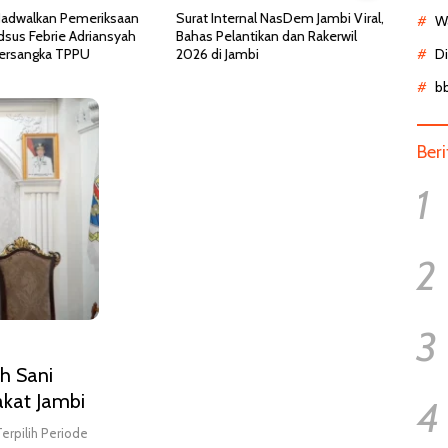
ternal NasDem Jambi Viral,
Kemenkes Ungkap Fakta Viral
Dokt
Wa
lantikan dan Rakerwil
Pasien BPJS Menunggu 8 Jam di
Dino
Jambi
IGD, Ternyata Butuh Perawatan
Pasi
D
HCU di RSCM
b
Ber
1
2
3
ah Sani
kat Jambi
4
erpilih Periode