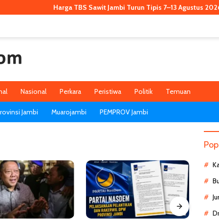
Harga TBS Sawit Jambi Turun Tipis 7–13 Agustus 2026, Kini 
nal
Nasional
Perkara
Peristiwa
Politik
Temuan
ovinsi Jambi
Muarojambi
PEMPROV Jambi
Pop
K
B
Ju
D