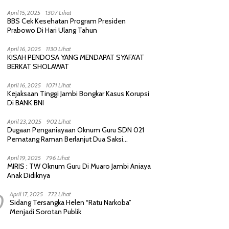
Purnawirawan, Saling Sindir Berujung
Permintaan Maaf
April 15, 2025
1307 Lihat
BBS Cek Kesehatan Program Presiden
Prabowo Di Hari Ulang Tahun
April 16, 2025
1130 Lihat
KISAH PENDOSA YANG MENDAPAT SYAFA’AT
BERKAT SHOLAWAT
April 16, 2025
1071 Lihat
Kejaksaan Tinggi Jambi Bongkar Kasus Korupsi
Di BANK BNI
April 23, 2025
902 Lihat
Dugaan Penganiayaan Oknum Guru SDN 021
Pematang Raman Berlanjut Dua Saksi
diperiksa Polisi
April 19, 2025
796 Lihat
MIRIS : TW Oknum Guru Di Muaro Jambi Aniaya
Anak Didiknya
0
April 17, 2025
772 Lihat
Sidang Tersangka Helen “Ratu Narkoba”
Menjadi Sorotan Publik