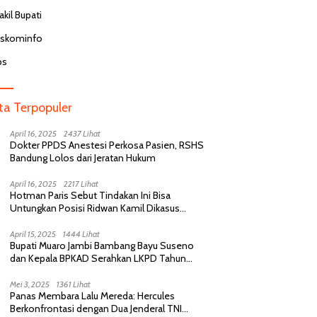
er Puskesmas di Malang
RSA UGM Periksa Perawat Terkait
kil Bupati
naktifkan Usai Komentar Hina
Dugaan Komentar Tak Empatik
en BPJS di Medsos
pada Pasien BPJS
J
iskominfo
bs
ita Terpopuler
April 16, 2025
2437 Lihat
Dokter PPDS Anestesi Perkosa Pasien, RSHS
Bandung Lolos dari Jeratan Hukum
April 16, 2025
2217 Lihat
Hotman Paris Sebut Tindakan Ini Bisa
Untungkan Posisi Ridwan Kamil Dikasus
Perselingkuhan
April 15, 2025
1444 Lihat
Bupati Muaro Jambi Bambang Bayu Suseno
dan Kepala BPKAD Serahkan LKPD Tahun
Anggaran 2024 Kepada BPK RI
Mei 3, 2025
1361 Lihat
Panas Membara Lalu Mereda: Hercules
Berkonfrontasi dengan Dua Jenderal TNI