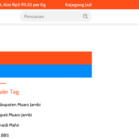
Rp3.911,53 per Kg
Kejagung Jadwalkan Pemeriksaan Eks Jampi
uler Tag
abupaten Muaro Jambi
upati Muaro Jambi
naidi Mahir
r.BBS