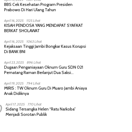
BBS Cek Kesehatan Program Presiden
Prabowo Di Hari Ulang Tahun
April 16, 2025
1125 Lihat
KISAH PENDOSA YANG MENDAPAT SYAFA’AT
BERKAT SHOLAWAT
April 16, 2025
1063 Lihat
Kejaksaan Tinggi Jambi Bongkar Kasus Korupsi
Di BANK BNI
April 23, 2025
896 Lihat
Dugaan Penganiayaan Oknum Guru SDN 021
Pematang Raman Berlanjut Dua Saksi
diperiksa Polisi
April 19, 2025
794 Lihat
MIRIS : TW Oknum Guru Di Muaro Jambi Aniaya
Anak Didiknya
0
April 17, 2025
770 Lihat
Sidang Tersangka Helen “Ratu Narkoba”
Menjadi Sorotan Publik