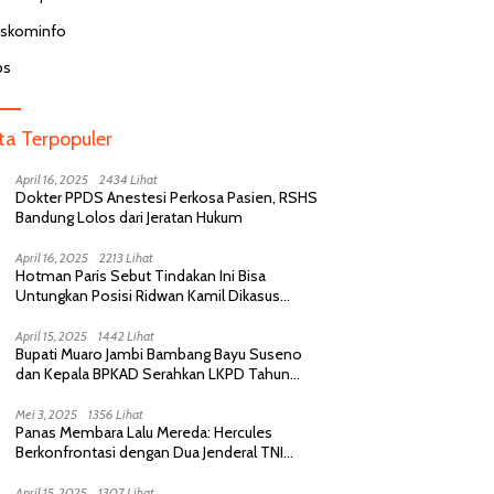
n BPJS Menunggu 8 Jam di
Dinonaktifkan Usai Komentar Hina
D
Ternyata Butuh Perawatan
Pasien BPJS di Medsos
pa
iskominfo
di RSCM
bs
ita Terpopuler
April 16, 2025
2434 Lihat
Dokter PPDS Anestesi Perkosa Pasien, RSHS
Bandung Lolos dari Jeratan Hukum
April 16, 2025
2213 Lihat
Hotman Paris Sebut Tindakan Ini Bisa
Untungkan Posisi Ridwan Kamil Dikasus
Perselingkuhan
April 15, 2025
1442 Lihat
Bupati Muaro Jambi Bambang Bayu Suseno
dan Kepala BPKAD Serahkan LKPD Tahun
Anggaran 2024 Kepada BPK RI
Mei 3, 2025
1356 Lihat
Panas Membara Lalu Mereda: Hercules
Berkonfrontasi dengan Dua Jenderal TNI
Purnawirawan, Saling Sindir Berujung
Permintaan Maaf
April 15, 2025
1307 Lihat