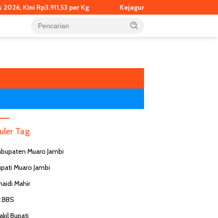
 Kini Rp3.911,53 per Kg
Kejagung Jadwalkan Pemeriksaan Eks
uler Tag
abupaten Muaro Jambi
upati Muaro Jambi
naidi Mahir
r.BBS
kes Ungkap Fakta Viral
Dokter Puskesmas di Malang
RS
kil Bupati