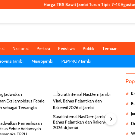
Harga TBS Sawit Jambi Turun Tipis 7–13 Agustus 2026,
nal
Nasional
Perkara
Peristiwa
Politik
Temuan
ovinsi Jambi
Muarojambi
PEMPROV Jambi
Pop
K
B
Ju
Surat Internal NasDem Jambi Viral,
Bahas Pelantikan dan Rakerwil
Jadwalkan Pemeriksaan
D
2026 di Jambi
dsus Febrie Adriansyah
Kemen
Wa
Tersangka TPPU