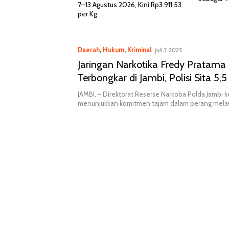
 2026 Naik Tipis,
7–13 Agustus 2026, Kini Rp3.911,53
41,73/Kg untuk Usia
per Kg
Daerah
,
Hukum
,
Kriminal
Juli 3, 2025
Jaringan Narkotika Fredy Pratama
Terbongkar di Jambi, Polisi Sita 5,
2.186 Ekstasi
JAMBI, – Direktorat Reserse Narkoba Polda Jambi 
menunjukkan komitmen tajam dalam perang mel