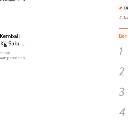
Pasie
IGD, 
D
HCU 
b
 Kembali
Ber
5 Kg Sabu &
1
kembali
awan peredaran…
2
3
4