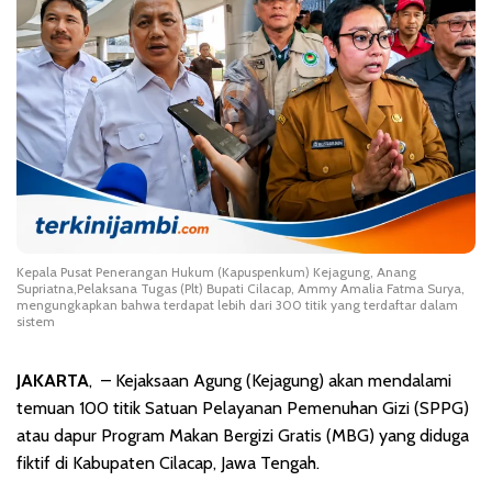
Kepala Pusat Penerangan Hukum (Kapuspenkum) Kejagung, Anang
Supriatna,Pelaksana Tugas (Plt) Bupati Cilacap, Ammy Amalia Fatma Surya,
mengungkapkan bahwa terdapat lebih dari 300 titik yang terdaftar dalam
sistem
JAKARTA
, – Kejaksaan Agung (Kejagung) akan mendalami
temuan 100 titik Satuan Pelayanan Pemenuhan Gizi (SPPG)
atau dapur Program Makan Bergizi Gratis (MBG) yang diduga
fiktif di Kabupaten Cilacap, Jawa Tengah.