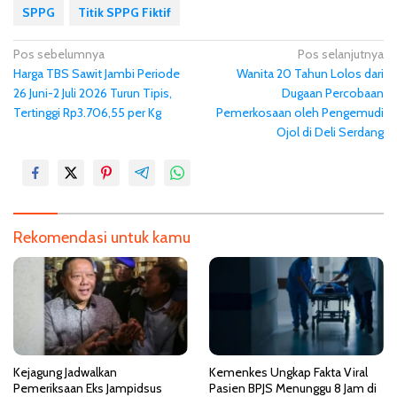
SPPG
Titik SPPG Fiktif
N
Pos sebelumnya
Pos selanjutnya
Harga TBS Sawit Jambi Periode
Wanita 20 Tahun Lolos dari
a
26 Juni-2 Juli 2026 Turun Tipis,
Dugaan Percobaan
v
Tertinggi Rp3.706,55 per Kg
Pemerkosaan oleh Pengemudi
i
Ojol di Deli Serdang
g
a
s
i
Rekomendasi untuk kamu
p
o
s
Kejagung Jadwalkan
Kemenkes Ungkap Fakta Viral
Pemeriksaan Eks Jampidsus
Pasien BPJS Menunggu 8 Jam di