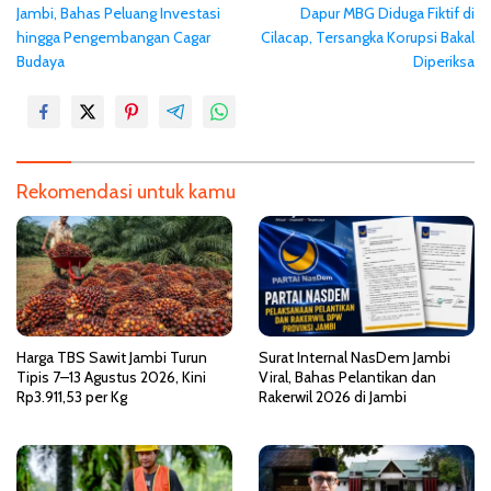
Jambi, Bahas Peluang Investasi
Dapur MBG Diduga Fiktif di
v
hingga Pengembangan Cagar
Cilacap, Tersangka Korupsi Bakal
i
Budaya
Diperiksa
g
a
s
i
Rekomendasi untuk kamu
p
o
s
Harga TBS Sawit Jambi Turun
Surat Internal NasDem Jambi
Tipis 7–13 Agustus 2026, Kini
Viral, Bahas Pelantikan dan
Rp3.911,53 per Kg
Rakerwil 2026 di Jambi