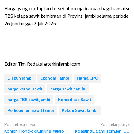
Harga yang ditetapkan tersebut menjadi acuan bagi transaksi
TBS kelapa sawit kemitraan di Provinsi Jambi selama periode
26 Juni hingga 2 Juli 2026.
Editor Tim Redaksi @terkinijambi.com
Disbun Jambi
Ekonomi Jambi
Harga CPO
harga kernel sawit
harga sawit hari ini
harga TBS sawit Jambi
Komoditas Sawit
Perkebunan Sawit Jambi
Petani Sawit Jambi
N
Pos sebelumnya
Pos selanjutnya
Konjen Tiongkok Kunjungi Muaro
Kejagung Dalami Temuan 100
a