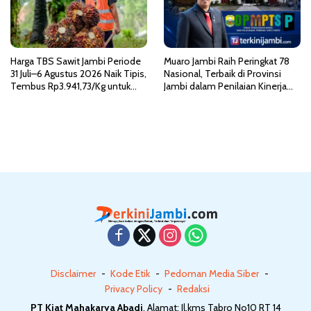
Harga TBS Sawit Jambi Periode
Muaro Jambi Raih Peringkat 78
31 Juli–6 Agustus 2026 Naik Tipis,
Nasional, Terbaik di Provinsi
Tembus Rp3.941,73/Kg untuk
Jambi dalam Penilaian Kinerja
Usia Produktif
PTSP dan PPB 2026
Disclaimer
Kode Etik
Pedoman Media Siber
Privacy Policy
Redaksi
PT Kiat Mahakarya Abadi
, Alamat: Jl.kms Tabro No10 RT 14