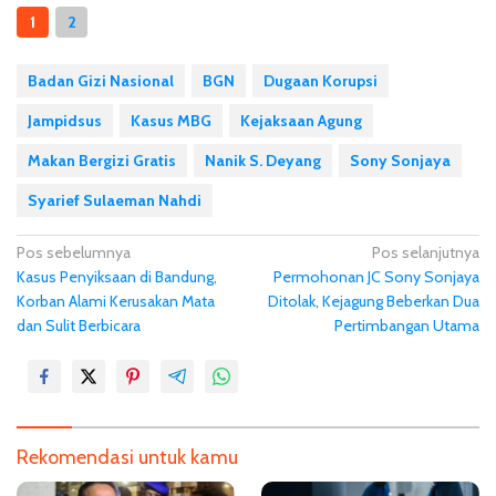
1
2
Badan Gizi Nasional
BGN
Dugaan Korupsi
Jampidsus
Kasus MBG
Kejaksaan Agung
Makan Bergizi Gratis
Nanik S. Deyang
Sony Sonjaya
Syarief Sulaeman Nahdi
N
Pos sebelumnya
Pos selanjutnya
Kasus Penyiksaan di Bandung,
Permohonan JC Sony Sonjaya
a
Korban Alami Kerusakan Mata
Ditolak, Kejagung Beberkan Dua
v
dan Sulit Berbicara
Pertimbangan Utama
i
g
a
s
Rekomendasi untuk kamu
i