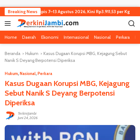
Langsung ke konten
 Jambi Turun Tipis 7–13 Agustus 2026, Kini Rp3.911,53 per Kg
Breaking News
Home
Daerah
Ekonomi
Internasional
Nasional
Perkara
Pe
Beranda
Hukum
Kasus Dugaan Korupsi MBG, Kejagung Sebut
Nanik S Deyang Berpotensi Diperiksa
Hukum
,
Nasional
,
Perkara
Kasus Dugaan Korupsi MBG, Kejagung
Sebut Nanik S Deyang Berpotensi
Diperiksa
TerkiniJambi
Juni 24, 2026