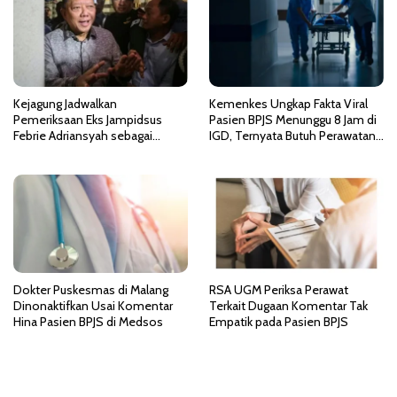
p
o
s
Kejagung Jadwalkan
Kemenkes Ungkap Fakta Viral
Pemeriksaan Eks Jampidsus
Pasien BPJS Menunggu 8 Jam di
Febrie Adriansyah sebagai
IGD, Ternyata Butuh Perawatan
Tersangka TPPU
HCU di RSCM
Dokter Puskesmas di Malang
RSA UGM Periksa Perawat
Dinonaktifkan Usai Komentar
Terkait Dugaan Komentar Tak
Hina Pasien BPJS di Medsos
Empatik pada Pasien BPJS