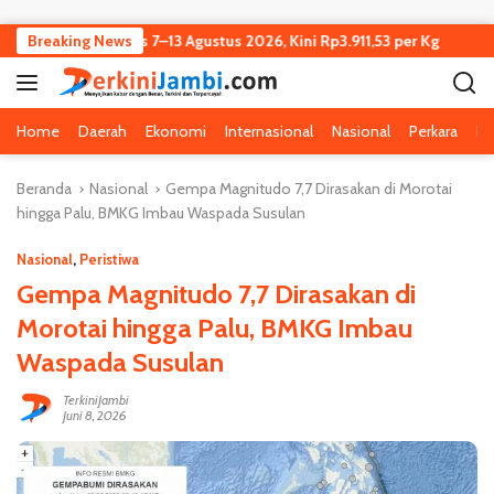
Langsung ke konten
mbi Turun Tipis 7–13 Agustus 2026, Kini Rp3.911,53 per Kg
Breaking News
Kej
Home
Daerah
Ekonomi
Internasional
Nasional
Perkara
Pe
Beranda
Nasional
Gempa Magnitudo 7,7 Dirasakan di Morotai
hingga Palu, BMKG Imbau Waspada Susulan
Nasional
,
Peristiwa
Gempa Magnitudo 7,7 Dirasakan di
Morotai hingga Palu, BMKG Imbau
Waspada Susulan
TerkiniJambi
Juni 8, 2026