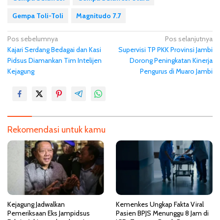
Gempa Toli-Toli
Magnitudo 7.7
N
Pos sebelumnya
Pos selanjutnya
Kajari Serdang Bedagai dan Kasi
Supervisi TP PKK Provinsi Jambi
a
Pidsus Diamankan Tim Intelijen
Dorong Peningkatan Kinerja
v
Kejagung
Pengurus di Muaro Jambi
i
g
a
s
Rekomendasi untuk kamu
i
p
o
s
Kejagung Jadwalkan
Kemenkes Ungkap Fakta Viral
Pemeriksaan Eks Jampidsus
Pasien BPJS Menunggu 8 Jam di