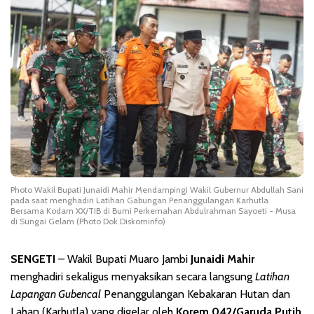
Photo Wakil Bupati Junaidi Mahir Mendampingi Wakil Gubernur Abdullah Sani
pada saat menghadiri Latihan Gabungan Penanggulangan Karhutla
Bersama Kodam XX/TIB di Bumi Perkemahan Abdulrahman Sayoeti - Musa
di Sungai Gelam (Photo Dok Diskominfo)
SENGETI
– Wakil Bupati Muaro Jambi
Junaidi Mahir
menghadiri sekaligus menyaksikan secara langsung
Latihan
Lapangan Gubencal
Penanggulangan Kebakaran Hutan dan
Lahan (Karhutla) yang digelar oleh
Korem 042/Garuda Putih