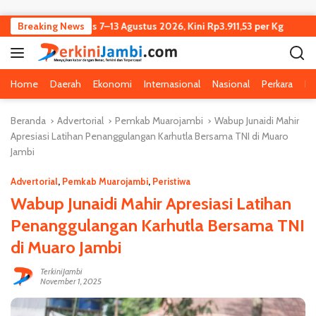
Langsung ke konten
mbi Turun Tipis 7–13 Agustus 2026, Kini Rp3.911,53 per Kg
Breaking News
Ke
Home
Daerah
Ekonomi
Internasional
Nasional
Perkara
Pe
Beranda
Advertorial
Pemkab Muarojambi
Wabup Junaidi Mahir
Apresiasi Latihan Penanggulangan Karhutla Bersama TNI di Muaro
Jambi
Advertorial
,
Pemkab Muarojambi
,
Peristiwa
Wabup Junaidi Mahir Apresiasi Latihan
Penanggulangan Karhutla Bersama TNI
di Muaro Jambi
TerkiniJambi
November 1, 2025