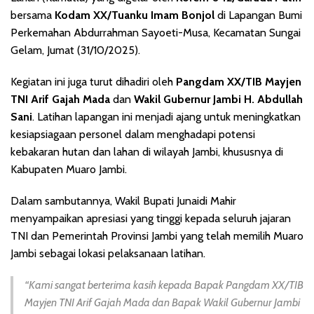
bersama
Kodam XX/Tuanku Imam Bonjol
di Lapangan Bumi
Perkemahan Abdurrahman Sayoeti-Musa, Kecamatan Sungai
Gelam, Jumat (31/10/2025).
Kegiatan ini juga turut dihadiri oleh
Pangdam XX/TIB Mayjen
TNI Arif Gajah Mada
dan
Wakil Gubernur Jambi H. Abdullah
Sani
. Latihan lapangan ini menjadi ajang untuk meningkatkan
kesiapsiagaan personel dalam menghadapi potensi
kebakaran hutan dan lahan di wilayah Jambi, khususnya di
Kabupaten Muaro Jambi.
Dalam sambutannya, Wakil Bupati Junaidi Mahir
menyampaikan apresiasi yang tinggi kepada seluruh jajaran
TNI dan Pemerintah Provinsi Jambi yang telah memilih Muaro
Jambi sebagai lokasi pelaksanaan latihan.
“Kami sangat berterima kasih kepada Bapak Pangdam XX/TIB
Mayjen TNI Arif Gajah Mada dan Bapak Wakil Gubernur Jambi