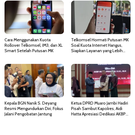
o
s
Cara Menggunakan Kuota
Telkomsel Hormati Putusan MK
Rollover Telkomsel, IM3, dan XL
Soal Kuota Internet Hangus,
Smart Setelah Putusan MK
Siapkan Layanan yang Lebih
Fleksibel
Kepala BGN Nanik S. Deyang
Ketua DPRD Muaro Jambi Hadiri
Resmi Mengundurkan Diri, Fokus
Pisah Sambut Kapolres, Aidi
Jalani Pengobatan Jantung
Hatta Apresiasi Dedikasi AKBP
Heri Supriawan