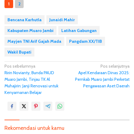
1
2
Bencana Karhutla
Junaidi Mahir
Kabupaten Muaro Jambi
Latihan Gabungan
Mayjen TNI Arif Gajah Mada
Pangdam XX/TIB
Wakil Bupati
N
Pos sebelumnya
Pos selanjutnya
Ririn Novianty, Bunda PAUD
Apel Kendaraan Dinas 2025:
a
Muaro Jambi, Tinjau TK Al
Pemkab Muaro Jambi Perketat
v
Muhajirin: Janji Renovasi untuk
Pengawasan Aset Daerah
i
Kenyamanan Belajar
g
a
s
i
Rekomendasi untuk kamu
p