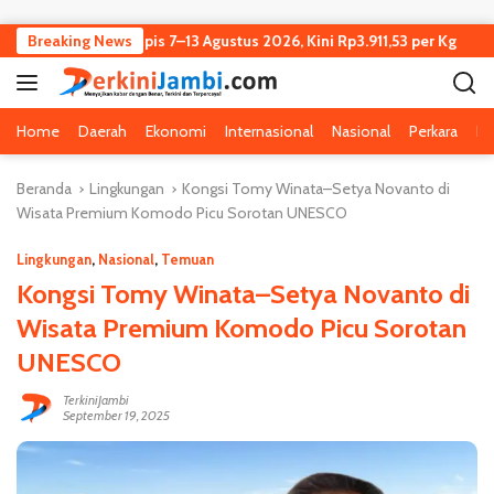
Langsung ke konten
Jambi Turun Tipis 7–13 Agustus 2026, Kini Rp3.911,53 per Kg
Breaking News
Home
Daerah
Ekonomi
Internasional
Nasional
Perkara
Pe
Beranda
Lingkungan
Kongsi Tomy Winata–Setya Novanto di
Wisata Premium Komodo Picu Sorotan UNESCO
Lingkungan
,
Nasional
,
Temuan
Kongsi Tomy Winata–Setya Novanto di
Wisata Premium Komodo Picu Sorotan
UNESCO
TerkiniJambi
September 19, 2025