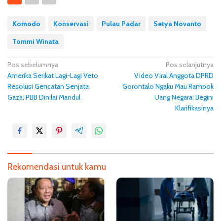
Komodo
Konservasi
Pulau Padar
Setya Novanto
Tommi Winata
N
Pos sebelumnya
Pos selanjutnya
Amerika Serikat Lagi-Lagi Veto
Video Viral Anggota DPRD
a
Resolusi Gencatan Senjata
Gorontalo Ngaku Mau Rampok
v
Gaza, PBB Dinilai Mandul
Uang Negara, Begini
i
Klarifikasinya
g
a
s
i
Rekomendasi untuk kamu
p
o
s