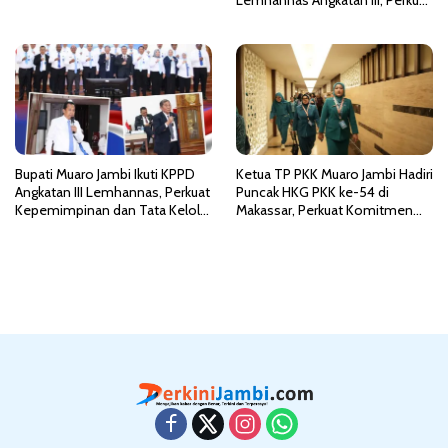
Lemhannas Angkatan III, Perkuat
Heri Supriawan
Kepemimpinan dan Wawasan
Kebangsaan
Bupati Muaro Jambi Ikuti KPPD
Ketua TP PKK Muaro Jambi Hadiri
Angkatan III Lemhannas, Perkuat
Puncak HKG PKK ke-54 di
Kepemimpinan dan Tata Kelola
Makassar, Perkuat Komitmen
Pemerintahan Bersih
Wujudkan Indonesia Emas 2045