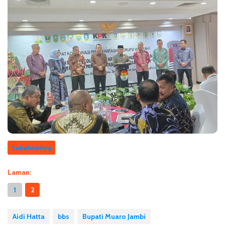
Sebelumnya
Laman:
1
2
Aidi Hatta
bbs
Bupati Muaro Jambi