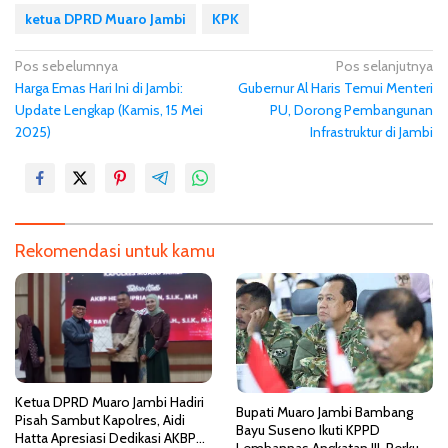
ketua DPRD Muaro Jambi
KPK
N
Pos sebelumnya
Pos selanjutnya
Harga Emas Hari Ini di Jambi:
Gubernur Al Haris Temui Menteri
a
Update Lengkap (Kamis, 15 Mei
PU, Dorong Pembangunan
v
2025)
Infrastruktur di Jambi
i
g
a
s
Rekomendasi untuk kamu
i
p
o
s
Ketua DPRD Muaro Jambi Hadiri
Bupati Muaro Jambi Bambang
Pisah Sambut Kapolres, Aidi
Bayu Suseno Ikuti KPPD
Hatta Apresiasi Dedikasi AKBP