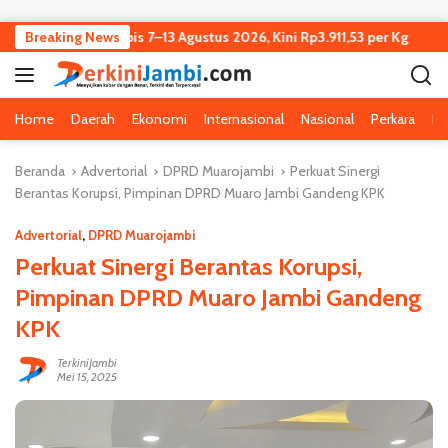
Langsung ke konten
 Jambi Turun Tipis 7–13 Agustus 2026, Kini Rp3.911,53 per Kg
Breaking News
Home
Daerah
Ekonomi
Internasional
Nasional
Perkara
Pe
Beranda
Advertorial
DPRD Muarojambi
Perkuat Sinergi
Berantas Korupsi, Pimpinan DPRD Muaro Jambi Gandeng KPK
Advertorial
,
DPRD Muarojambi
Perkuat Sinergi Berantas Korupsi,
Pimpinan DPRD Muaro Jambi Gandeng
KPK
TerkiniJambi
Mei 15, 2025