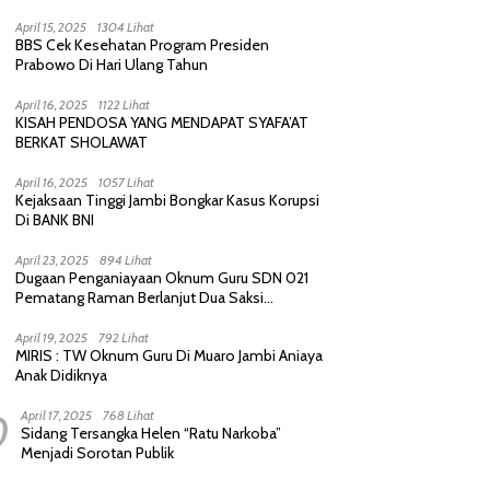
Purnawirawan, Saling Sindir Berujung
Permintaan Maaf
April 15, 2025
1304 Lihat
BBS Cek Kesehatan Program Presiden
Prabowo Di Hari Ulang Tahun
April 16, 2025
1122 Lihat
KISAH PENDOSA YANG MENDAPAT SYAFA’AT
BERKAT SHOLAWAT
April 16, 2025
1057 Lihat
Kejaksaan Tinggi Jambi Bongkar Kasus Korupsi
Di BANK BNI
April 23, 2025
894 Lihat
Dugaan Penganiayaan Oknum Guru SDN 021
Pematang Raman Berlanjut Dua Saksi
diperiksa Polisi
April 19, 2025
792 Lihat
MIRIS : TW Oknum Guru Di Muaro Jambi Aniaya
Anak Didiknya
0
April 17, 2025
768 Lihat
Sidang Tersangka Helen “Ratu Narkoba”
Menjadi Sorotan Publik