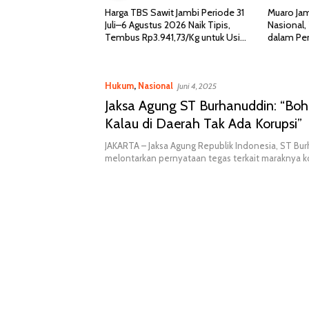
angkap Bareskrim
Harga TBS Sawit Jambi Periode 31
Muaro Jam
Terlibat Peredaran
Juli–6 Agustus 2026 Naik Tipis,
Nasional, 
Tembus Rp3.941,73/Kg untuk Usia
dalam Pen
Produktif
PPB 2026
Hukum
,
Nasional
Juni 4, 2025
Jaksa Agung ST Burhanuddin: “Bo
Kalau di Daerah Tak Ada Korupsi”
JAKARTA – Jaksa Agung Republik Indonesia, ST Bu
melontarkan pernyataan tegas terkait maraknya k