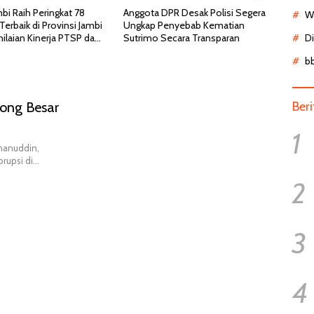
bi Raih Peringkat 78
Anggota DPR Desak Polisi Segera
Cara 
Wa
Terbaik di Provinsi Jambi
Ungkap Penyebab Kematian
Telko
ilaian Kinerja PTSP dan
Sutrimo Secara Transparan
Setel
D
b
hong Besar
Ber
1
rhanuddin,
orupsi di…
2
3
4