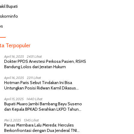
Benarkan Penangkapan
Ha
Menggunakan Kuota Rollover
kil Bupati
D
msel, IM3, dan XL Smart
P
ah Putusan MK
iskominfo
bs
ita Terpopuler
April 16, 2025
2431 Lihat
Dokter PPDS Anestesi Perkosa Pasien, RSHS
Bandung Lolos dari Jeratan Hukum
April 16, 2025
2211 Lihat
Hotman Paris Sebut Tindakan Ini Bisa
Untungkan Posisi Ridwan Kamil Dikasus
Perselingkuhan
April 15, 2025
1440 Lihat
Bupati Muaro Jambi Bambang Bayu Suseno
dan Kepala BPKAD Serahkan LKPD Tahun
Anggaran 2024 Kepada BPK RI
Mei 3, 2025
1345 Lihat
Panas Membara Lalu Mereda: Hercules
Berkonfrontasi dengan Dua Jenderal TNI