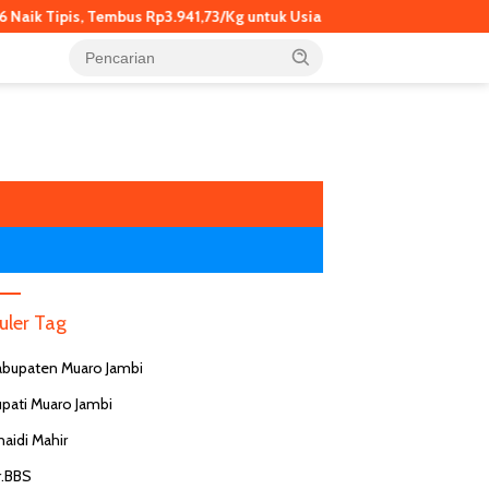
Tipis, Tembus Rp3.941,73/Kg untuk Usia Produktif
Muaro Jamb
uler Tag
abupaten Muaro Jambi
upati Muaro Jambi
naidi Mahir
KPK OTT Bupati Pemalang Anom
Widiyantoro, Wakil Ketua KPK
KP
r.BBS