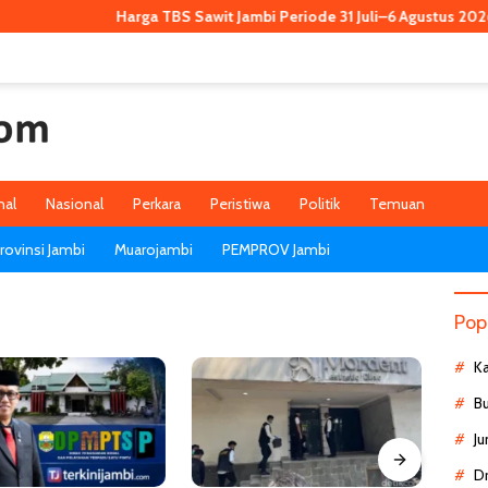
Harga TBS Sawit Jambi Periode 31 Juli–6 Agustus 2026 Naik 
nal
Nasional
Perkara
Peristiwa
Politik
Temuan
ovinsi Jambi
Muarojambi
PEMPROV Jambi
Pop
K
B
Ju
D