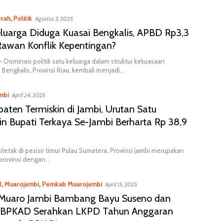
rah
,
Politik
Agustus 3, 2025
luarga Diduga Kuasai Bengkalis, APBD Rp3,3
 Rawan Konflik Kepentingan?
 – Dominasi politik satu keluarga dalam struktur kekuasaan
Bengkalis, Provinsi Riau, kembali menjadi…
mbi
April 24, 2025
aten Termiskin di Jambi, Urutan Satu
n Bupati Terkaya Se-Jambi Berharta Rp 38,9
rletak di pesisir timur Pulau Sumatera, Provinsi Jambi merupakan
 provinsi dengan…
l
,
Muarojambi
,
Pemkab Muarojambi
April 15, 2025
 Muaro Jambi Bambang Bayu Suseno dan
 BPKAD Serahkan LKPD Tahun Anggaran