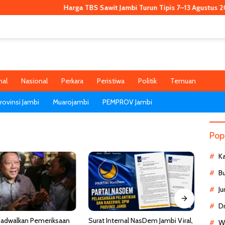
Harga TBS Sawit Jambi Turun Tipis 7–13 Agustus 2026, Kini 
nal
Nasional
Perkara
Peristiwa
Politik
Temuan
ovinsi Jambi
Muarojambi
PEMPROV Jambi
Pop
K
B
Ju
D
ernal NasDem Jambi Viral,
Kemenkes Ungkap Fakta Viral
Dokte
Wa