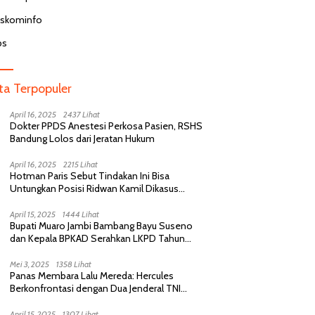
aktifkan Usai Komentar Hina
n BPJS di Medsos
iskominfo
bs
ita Terpopuler
April 16, 2025
2437 Lihat
Dokter PPDS Anestesi Perkosa Pasien, RSHS
Bandung Lolos dari Jeratan Hukum
April 16, 2025
2215 Lihat
Hotman Paris Sebut Tindakan Ini Bisa
Untungkan Posisi Ridwan Kamil Dikasus
Perselingkuhan
April 15, 2025
1444 Lihat
Bupati Muaro Jambi Bambang Bayu Suseno
dan Kepala BPKAD Serahkan LKPD Tahun
Anggaran 2024 Kepada BPK RI
Mei 3, 2025
1358 Lihat
Panas Membara Lalu Mereda: Hercules
Berkonfrontasi dengan Dua Jenderal TNI
Purnawirawan, Saling Sindir Berujung
Permintaan Maaf
April 15, 2025
1307 Lihat