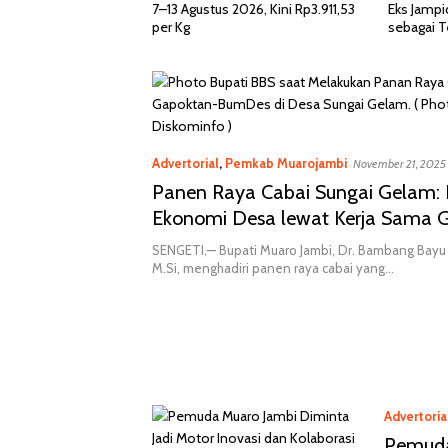
2026, Kini Rp3.911,53
Eks Jampidsus Febrie Adriansyah
Bahas Pel
sebagai Tersangka TPPU
2026 di J
Advertorial
,
Pemkab Muarojambi
November 21, 2025
Panen Raya Cabai Sungai Gelam:
Ekonomi Desa lewat Kerja Sama 
BumDes
SENGETI,— Bupati Muaro Jambi, Dr. Bambang Bayu
M.Si, menghadiri panen raya cabai yang…
Advertoria
Pemuda