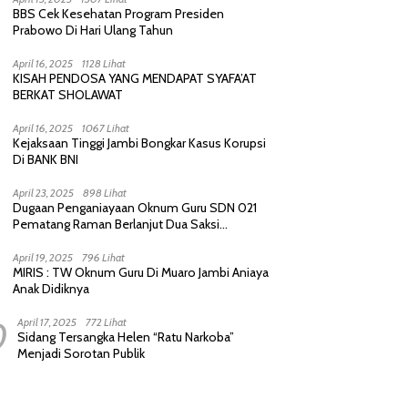
BBS Cek Kesehatan Program Presiden
Prabowo Di Hari Ulang Tahun
April 16, 2025
1128 Lihat
KISAH PENDOSA YANG MENDAPAT SYAFA’AT
BERKAT SHOLAWAT
April 16, 2025
1067 Lihat
Kejaksaan Tinggi Jambi Bongkar Kasus Korupsi
Di BANK BNI
April 23, 2025
898 Lihat
Dugaan Penganiayaan Oknum Guru SDN 021
Pematang Raman Berlanjut Dua Saksi
diperiksa Polisi
April 19, 2025
796 Lihat
MIRIS : TW Oknum Guru Di Muaro Jambi Aniaya
Anak Didiknya
0
April 17, 2025
772 Lihat
Sidang Tersangka Helen “Ratu Narkoba”
Menjadi Sorotan Publik