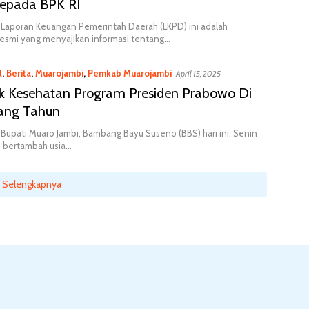
epada BPK RI
Laporan Keuangan Pemerintah Daerah (LKPD) ini adalah
esmi yang menyajikan informasi tentang…
l
,
Berita
,
Muarojambi
,
Pemkab Muarojambi
April 15, 2025
k Kesehatan Program Presiden Prabowo Di
lang Tahun
Bupati Muaro Jambi, Bambang Bayu Suseno (BBS) hari ini, Senin
) bertambah usia…
Selengkapnya