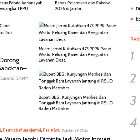
antikan dan Rakerwil
Pasien BPJS Menunggu 8 Jam di
Dinon
ambi
IGD, Ternyata Butuh Perawatan
Pasie
D
HCU di RSCM
b
Ber
Muaro Jambi Kukuhkan 473 PPPK Paruh
1
Waktu: Peluang Karier dan Penguatan
 Dorong
Layanan Desa
Gapoktan–
2
 Suseno, SP.MM.,
3
Bupati BBS : Kunjungan Menkes dan
Tonggak Baru Layanan Jantung di RSUD
Raden Mattaher
4
l
,
Pemkab Muarojambi
,
Peristiwa
Oktober 29, 2025
 Muaro Jambi Diminta Jadi Motor Inovasi