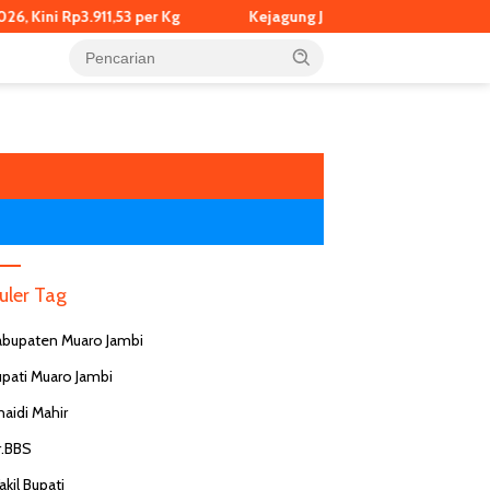
Rp3.911,53 per Kg
Kejagung Jadwalkan Pemeriksaan Eks Jamp
uler Tag
abupaten Muaro Jambi
upati Muaro Jambi
naidi Mahir
RSA UGM Periksa Perawat Terkait
Fe
Dugaan Komentar Tak Empatik
da
r.BBS
pada Pasien BPJS
Ja
r Puskesmas di Malang
kil Bupati