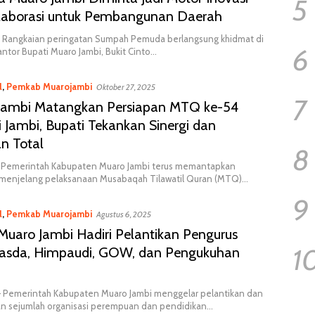
5
laborasi untuk Pembangunan Daerah
 Rangkaian peringatan Sumpah Pemuda berlangsung khidmat di
6
ntor Bupati Muaro Jambi, Bukit Cinto…
l
,
Pemkab Muarojambi
Oktober 27, 2025
7
Jambi Matangkan Persiapan MTQ ke-54
i Jambi, Bupati Tekankan Sinergi dan
n Total
8
 Pemerintah Kabupaten Muaro Jambi terus memantapkan
 menjelang pelaksanaan Musabaqah Tilawatil Quran (MTQ)…
9
l
,
Pemkab Muarojambi
Agustus 6, 2025
Muaro Jambi Hadiri Pelantikan Pengurus
1
asda, Himpaudi, GOW, dan Pengukuhan
– Pemerintah Kabupaten Muaro Jambi menggelar pelantikan dan
n sejumlah organisasi perempuan dan pendidikan…