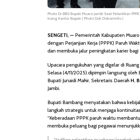
Photo Dr.BBS Bupati Muaro Jambi Saat Pelantikan PPP
Inang Kantor Bupati ( Photo Dok Diskominfo )
SENGETI, —
Pemerintah Kabupaten Muaro 
dengan Perjanjian Kerja (PPPK) Paruh Wakt
dan membuka jalur peningkatan karier bagi 
Upacara pengukuhan yang digelar di Ruang 
Selasa (4/11/2025) dipimpin langsung oleh
Bupati Junaidi Mahir, Sekretaris Daerah
H. 
Jambi.
Bupati Bambang menyatakan bahwa kebij
langkah strategis untuk menjaga kontinuitas
“Keberadaan PPPK paruh waktu membantu k
membuka peluang bagi pegawai menunjukkan 
“Jadikan pelantikan ini sebagai langkah un