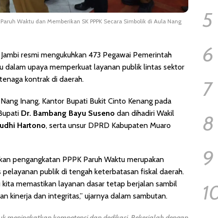
5
K Paruh Waktu dan Memberikan SK PPPK Secara Simbolik di Aula Nang
6
Jambi resmi mengukuhkan 473 Pegawai Pemerintah
u dalam upaya memperkuat layanan publik lintas sektor
tenaga kontrak di daerah.
7
Nang Inang, Kantor Bupati Bukit Cinto Kenang pada
 Bupati
Dr. Bambang Bayu Suseno
dan dihadiri Wakil
8
Budhi Hartono
, serta unsur DPRD Kabupaten Muaro
9
akan pengangkatan PPPK Paruh Waktu merupakan
 pelayanan publik di tengah keterbatasan fiskal daerah.
ita memastikan layanan dasar tetap berjalan sambil
1
kinerja dan integritas,” ujarnya dalam sambutan.
tuk meningkatkan kompetensi dan dedikasi. Bekerjalah dengan