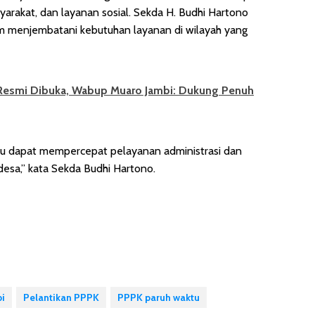
arakat, dan layanan sosial. Sekda H. Budhi Hartono
 menjembatani kebutuhan layanan di wilayah yang
 Resmi Dibuka, Wabup Muaro Jambi: Dukung Penuh
tu dapat mempercepat pelayanan administrasi dan
sa,” kata Sekda Budhi Hartono.
i
Pelantikan PPPK
PPPK paruh waktu