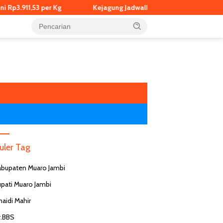
 per Kg
Kejagung Jadwalkan Pemeriksaan Eks Jampidsus Febr
uler Tag
abupaten Muaro Jambi
upati Muaro Jambi
naidi Mahir
r.BBS