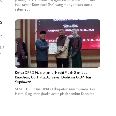
g
Jakarta, – PT Telkomsel angkat bicara terkait putusan
Mahkamah Konstitusi (MK) yang menyatakan kuota
internet…
an
k S.
….
Ketua DPRD Muaro Jambi Hadiri Pisah Sambut
Kapolres, Aidi Hatta Apresiasi Dedikasi AKBP Heri
Supriawan
SENGETI – Ketua DPRD Kabupaten Muaro Jambi, Aidi
Hatta, S.Ag, menghadiri acara pisah sambut Kapolres…