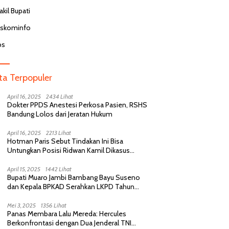
kil Bupati
iskominfo
bs
ita Terpopuler
April 16, 2025
2434 Lihat
Dokter PPDS Anestesi Perkosa Pasien, RSHS
Bandung Lolos dari Jeratan Hukum
April 16, 2025
2213 Lihat
Hotman Paris Sebut Tindakan Ini Bisa
Untungkan Posisi Ridwan Kamil Dikasus
Perselingkuhan
April 15, 2025
1442 Lihat
Bupati Muaro Jambi Bambang Bayu Suseno
dan Kepala BPKAD Serahkan LKPD Tahun
Anggaran 2024 Kepada BPK RI
Mei 3, 2025
1356 Lihat
Panas Membara Lalu Mereda: Hercules
Berkonfrontasi dengan Dua Jenderal TNI