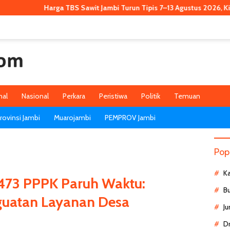
Harga TBS Sawit Jambi Turun Tipis 7–13 Agustus 2026, Kini Rp3.911,53
nal
Nasional
Perkara
Peristiwa
Politik
Temuan
ovinsi Jambi
Muarojambi
PEMPROV Jambi
Pop
K
473 PPPK Paruh Waktu:
B
guatan Layanan Desa
Ju
D