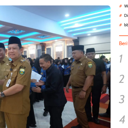
Wa
D
b
Ber
1
2
3
4