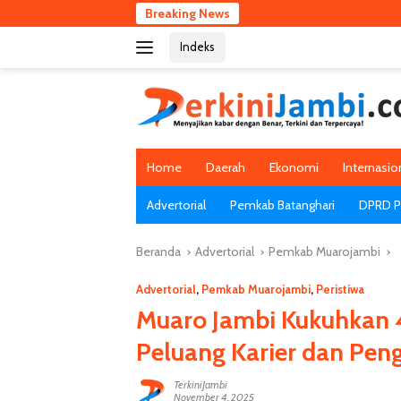
Langsung
Breaking News
ke
Indeks
konten
Home
Daerah
Ekonomi
Internasio
Advertorial
Pemkab Batanghari
DPRD Pr
Beranda
Advertorial
Pemkab Muarojambi
Advertorial
,
Pemkab Muarojambi
,
Peristiwa
Muaro Jambi Kukuhkan 
Peluang Karier dan Pen
TerkiniJambi
November 4, 2025