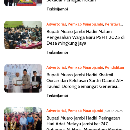
TerkiniJambi
Advertorial
,
Pemkab Muarojambi
,
Peristiwa
Juni 29, 2025
Bupati Muaro Jambi Hadiri Malam
Pengesahan Warga Baru PSHT 2025 di
Desa Mingkung Jaya
TerkiniJambi
Advertorial
,
Pemkab Muarojambi
,
Pendidikan
Juni 29, 2025
Bupati Muaro Jambi Hadiri Khatmil
Qur’an dan Kelulusan Santri Daarul At-
Tauhid: Dorong Semangat Generasi
Emas 2045
TerkiniJambi
Advertorial
,
Pemkab Muarojambi
Juni 27, 2025
Bupati Muaro Jambi Hadiri Peringatan
Hari Adat Melayu Jambi ke-747,
Gubernur Al Haris: Momentum Menjaga