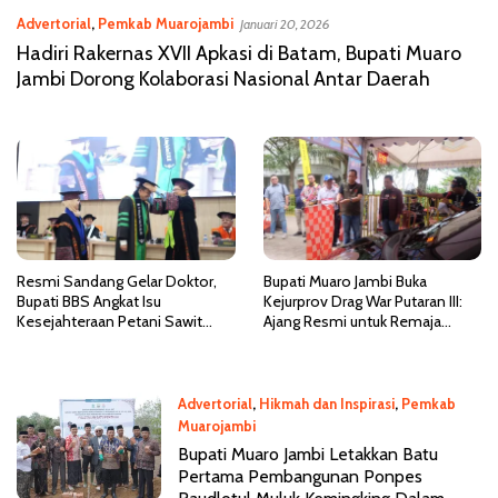
Advertorial
,
Pemkab Muarojambi
Januari 20, 2026
Hadiri Rakernas XVII Apkasi di Batam, Bupati Muaro
Jambi Dorong Kolaborasi Nasional Antar Daerah
Resmi Sandang Gelar Doktor,
Bupati Muaro Jambi Buka
Bupati BBS Angkat Isu
Kejurprov Drag War Putaran III:
Kesejahteraan Petani Sawit
Ajang Resmi untuk Remaja
Muaro Jambi
Salurkan Adrenalin
Advertorial
,
Hikmah dan Inspirasi
,
Pemkab
Muarojambi
Juli 5, 2025
Bupati Muaro Jambi Letakkan Batu
Pertama Pembangunan Ponpes