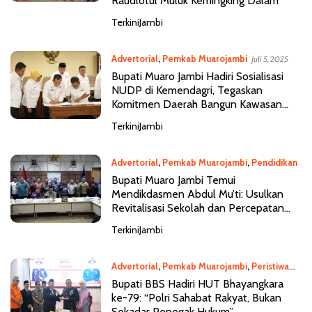
Raudlotul Muluk Kemingking Dalam
TerkiniJambi
Advertorial
,
Pemkab Muarojambi
Juli 5, 2025
Bupati Muaro Jambi Hadiri Sosialisasi
NUDP di Kemendagri, Tegaskan
Komitmen Daerah Bangun Kawasan
Perkotaan Modern
TerkiniJambi
Advertorial
,
Pemkab Muarojambi
,
Pendidikan
Juli 3, 2025
Bupati Muaro Jambi Temui
Mendikdasmen Abdul Mu’ti: Usulkan
Revitalisasi Sekolah dan Percepatan
Peningkatan Mutu Pendidikan
TerkiniJambi
Advertorial
,
Pemkab Muarojambi
,
Peristiwa
Juli 1, 2025
Bupati BBS Hadiri HUT Bhayangkara
ke-79: “Polri Sahabat Rakyat, Bukan
Sekadar Penegak Hukum”