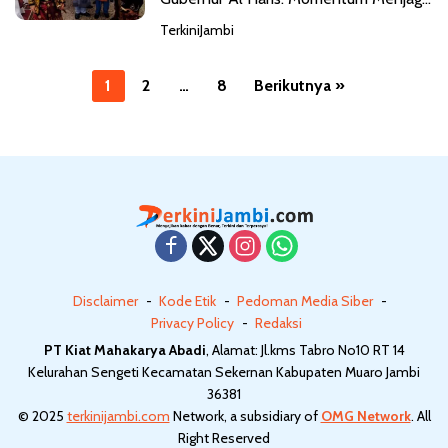
Marwah Adat
TerkiniJambi
P
1
2
…
8
Berikutnya »
a
g
i
n
a
s
i
Disclaimer
Kode Etik
Pedoman Media Siber
p
Privacy Policy
Redaksi
o
PT Kiat Mahakarya Abadi
, Alamat: Jl.kms Tabro No10 RT 14
s
Kelurahan Sengeti Kecamatan Sekernan Kabupaten Muaro Jambi
36381
© 2025
terkinijambi.com
Network, a subsidiary of
OMG Network
. All
Right Reserved