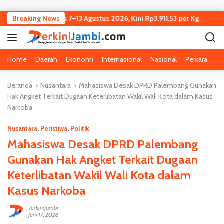
Langsung ke konten
ambi Turun Tipis 7–13 Agustus 2026, Kini Rp3.911,53 per Kg
Breaking News
Ke
Home
Daerah
Ekonomi
Internasional
Nasional
Perkara
Pe
Beranda
Nusantara
Mahasiswa Desak DPRD Palembang Gunakan
Hak Angket Terkait Dugaan Keterlibatan Wakil Wali Kota dalam Kasus
Narkoba
Nusantara
,
Peristiwa
,
Politik
Mahasiswa Desak DPRD Palembang
Gunakan Hak Angket Terkait Dugaan
Keterlibatan Wakil Wali Kota dalam
Kasus Narkoba
TerkiniJambi
Juni 17, 2026