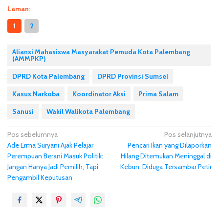
Laman:
1
2
Aliansi Mahasiswa Masyarakat Pemuda Kota Palembang
(AMMPKP)
DPRD Kota Palembang
DPRD Provinsi Sumsel
Kasus Narkoba
Koordinator Aksi
Prima Salam
Sanusi
Wakil Walikota Palembang
N
Pos sebelumnya
Pos selanjutnya
Ade Erma Suryani Ajak Pelajar
Pencari Ikan yang Dilaporkan
a
Perempuan Berani Masuk Politik:
Hilang Ditemukan Meninggal di
v
Jangan Hanya Jadi Pemilih, Tapi
Kebun, Diduga Tersambar Petir
i
Pengambil Keputusan
g
a
s