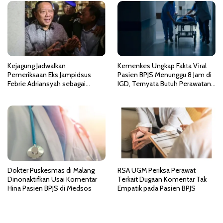
p
o
s
Kejagung Jadwalkan
Kemenkes Ungkap Fakta Viral
Pemeriksaan Eks Jampidsus
Pasien BPJS Menunggu 8 Jam di
Febrie Adriansyah sebagai
IGD, Ternyata Butuh Perawatan
Tersangka TPPU
HCU di RSCM
Dokter Puskesmas di Malang
RSA UGM Periksa Perawat
Dinonaktifkan Usai Komentar
Terkait Dugaan Komentar Tak
Hina Pasien BPJS di Medsos
Empatik pada Pasien BPJS