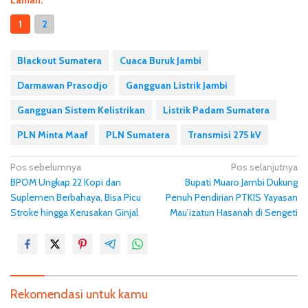
Laman:
1
2
Blackout Sumatera
Cuaca Buruk Jambi
Darmawan Prasodjo
Gangguan Listrik Jambi
Gangguan Sistem Kelistrikan
Listrik Padam Sumatera
PLN Minta Maaf
PLN Sumatera
Transmisi 275 kV
N
Pos sebelumnya
Pos selanjutnya
BPOM Ungkap 22 Kopi dan
Bupati Muaro Jambi Dukung
a
Suplemen Berbahaya, Bisa Picu
Penuh Pendirian PTKIS Yayasan
v
Stroke hingga Kerusakan Ginjal
Mau’izatun Hasanah di Sengeti
i
g
a
s
Rekomendasi untuk kamu
i