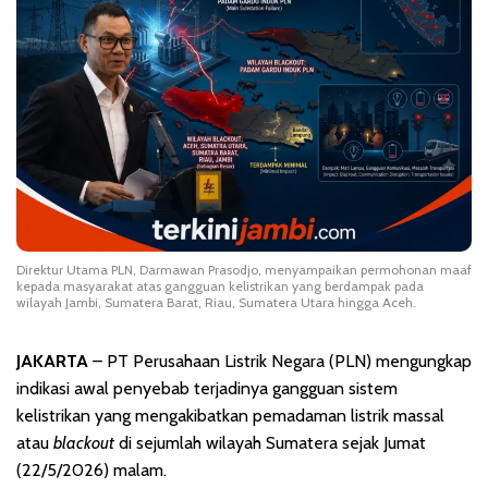
Direktur Utama PLN, Darmawan Prasodjo, menyampaikan permohonan maaf
kepada masyarakat atas gangguan kelistrikan yang berdampak pada
wilayah Jambi, Sumatera Barat, Riau, Sumatera Utara hingga Aceh.
JAKARTA
– PT Perusahaan Listrik Negara (PLN) mengungkap
indikasi awal penyebab terjadinya gangguan sistem
kelistrikan yang mengakibatkan pemadaman listrik massal
atau
blackout
di sejumlah wilayah Sumatera sejak Jumat
(22/5/2026) malam.