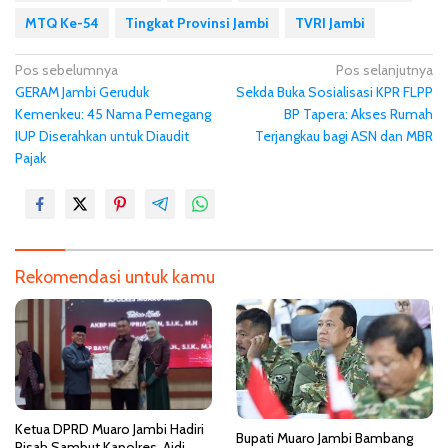
MTQ Ke-54
Tingkat Provinsi Jambi
TVRI Jambi
N
Pos sebelumnya
Pos selanjutnya
GERAM Jambi Geruduk
Sekda Buka Sosialisasi KPR FLPP
a
Kemenkeu: 45 Nama Pemegang
BP Tapera: Akses Rumah
v
IUP Diserahkan untuk Diaudit
Terjangkau bagi ASN dan MBR
i
Pajak
g
a
s
i
Rekomendasi untuk kamu
p
o
s
Ketua DPRD Muaro Jambi Hadiri
Bupati Muaro Jambi Bambang
Pisah Sambut Kapolres, Aidi