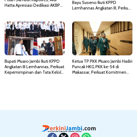
Bayu Suseno Ikuti KPPD
Hatta Apresiasi Dedikasi AKBP
Lemhannas Angkatan III, Perkuat
Heri Supriawan
Kepemimpinan dan Wawasan
Kebangsaan
Bupati Muaro Jambi Ikuti KPPD
Ketua TP PKK Muaro Jambi Hadiri
Angkatan III Lemhannas, Perkuat
Puncak HKG PKK ke-54 di
Kepemimpinan dan Tata Kelola
Makassar, Perkuat Komitmen
Pemerintahan Bersih
Wujudkan Indonesia Emas 2045