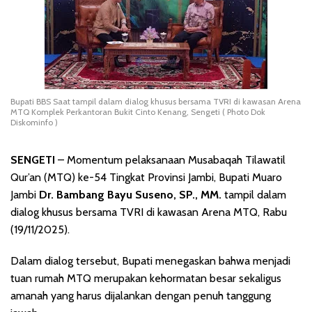
Bupati BBS Saat tampil dalam dialog khusus bersama TVRI di kawasan Arena
MTQ Komplek Perkantoran Bukit Cinto Kenang, Sengeti ( Photo Dok
Diskominfo )
SENGETI
– Momentum pelaksanaan Musabaqah Tilawatil
Qur’an (MTQ) ke-54 Tingkat Provinsi Jambi, Bupati Muaro
Jambi
Dr. Bambang Bayu Suseno, SP., MM.
tampil dalam
dialog khusus bersama TVRI di kawasan Arena MTQ, Rabu
(19/11/2025).
Dalam dialog tersebut, Bupati menegaskan bahwa menjadi
tuan rumah MTQ merupakan kehormatan besar sekaligus
amanah yang harus dijalankan dengan penuh tanggung