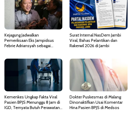
p
o
s
Kejagung Jadwalkan
Surat Internal NasDem Jambi
Pemeriksaan Eks Jampidsus
Viral, Bahas Pelantikan dan
Febrie Adriansyah sebagai
Rakerwil 2026 di Jambi
Tersangka TPPU
Kemenkes Ungkap Fakta Viral
Dokter Puskesmas di Malang
Pasien BPJS Menunggu 8 Jam di
Dinonaktifkan Usai Komentar
IGD, Ternyata Butuh Perawatan
Hina Pasien BPJS di Medsos
HCU di RSCM