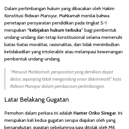
Dalam pertimbangan hukum yang dibacakan oleh Hakim
Konstitusi Ridwan Mansyur, Mahkamah menilai bahwa
penetapan persyaratan pendidikan pada tingkat S-1
merupakan
“kebijakan hukum terbuka”
bagi pembentuk
undang-undang dan tetap konstitusional selama memenuhi
batas-batas moralitas, rasionalitas, dan tidak menimbulkan
ketidakadilan yang intolerable atau melampaui kewenangan
pembentuk undang-undang.
“Menurut Mahkamah, persyaratan yang demikian dapat
diatur, sepanjang tidak mengandung unsur diskriminatif,” kata
Ridwan Mansyur dalam pembacaan pertimbangan.
Latar Belakang Gugatan
Pemohon dalam perkara ini adalah
Hanter Oriko Siregar
. Ini
merupakan kali kedua gugatan serupa diajukan oleh yang
bersangkutan; gugatan sebelumnya juga ditolak oleh MK