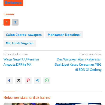
Berikutnya
Laman:
1
2
Calon Capres-cawapres
Mahkamah Konstitusi
MK Tolak Gugatan
N
Pos sebelumnya
Pos selanjutnya
Warga Gugat UU Pensiun
Dua Wartawan Alami Kekerasan
a
Anggota DPR ke MK
Saat Liput Kasus Keracunan MBG
v
di SDN 01 Gedong
i
g
a
s
Rekomendasi untuk kamu
i