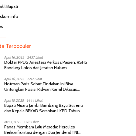
kil Bupati
iskominfo
bs
ita Terpopuler
April 16, 2025
2437 Lihat
Dokter PPDS Anestesi Perkosa Pasien, RSHS
Bandung Lolos dari Jeratan Hukum
April 16, 2025
2217 Lihat
Hotman Paris Sebut Tindakan Ini Bisa
Untungkan Posisi Ridwan Kamil Dikasus
Perselingkuhan
April 15, 2025
1444 Lihat
Bupati Muaro Jambi Bambang Bayu Suseno
dan Kepala BPKAD Serahkan LKPD Tahun
Anggaran 2024 Kepada BPK RI
Mei 3, 2025
1361 Lihat
Panas Membara Lalu Mereda: Hercules
Berkonfrontasi dengan Dua Jenderal TNI