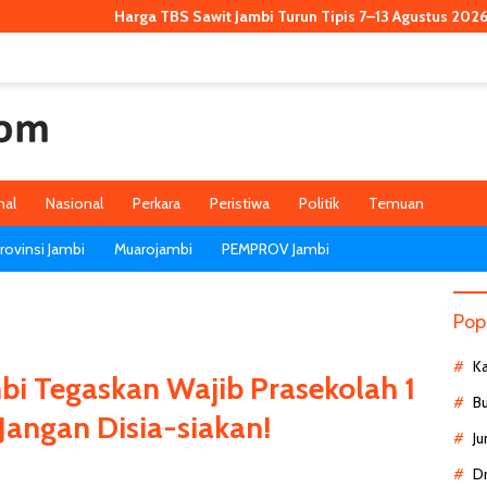
Harga TBS Sawit Jambi Turun Tipis 7–13 Agustus 2026, Kini Rp3.911,53 
nal
Nasional
Perkara
Peristiwa
Politik
Temuan
ovinsi Jambi
Muarojambi
PEMPROV Jambi
Pop
K
i Tegaskan Wajib Prasekolah 1
B
Jangan Disia-siakan!
Ju
D