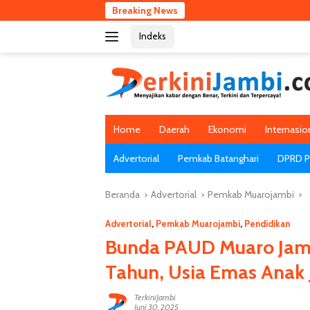
Langsung
Breaking News
ke
Indeks
konten
Home
Daerah
Ekonomi
Internasio
Advertorial
Pemkab Batanghari
DPRD Pr
Beranda
Advertorial
Pemkab Muarojambi
Advertorial
,
Pemkab Muarojambi
,
Pendidikan
Bunda PAUD Muaro Jamb
Tahun, Usia Emas Anak 
TerkiniJambi
Juni 30, 2025