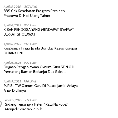
Purnawirawan, Saling Sindir Berujung
Permintaan Maaf
April 15, 2025
1307 Lihat
BBS Cek Kesehatan Program Presiden
Prabowo Di Hari Ulang Tahun
April 16, 2025
1130 Lihat
KISAH PENDOSA YANG MENDAPAT SYAFA’AT
BERKAT SHOLAWAT
April 16, 2025
1071 Lihat
Kejaksaan Tinggi Jambi Bongkar Kasus Korupsi
Di BANK BNI
April 23, 2025
902 Lihat
Dugaan Penganiayaan Oknum Guru SDN 021
Pematang Raman Berlanjut Dua Saksi
diperiksa Polisi
April 19, 2025
796 Lihat
MIRIS : TW Oknum Guru Di Muaro Jambi Aniaya
Anak Didiknya
0
April 17, 2025
772 Lihat
Sidang Tersangka Helen “Ratu Narkoba”
Menjadi Sorotan Publik