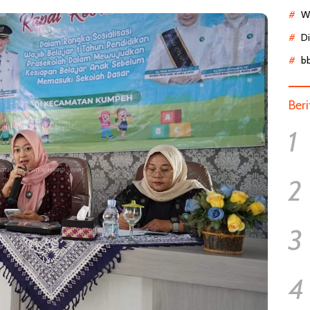
Wa
D
b
Ber
1
2
3
4