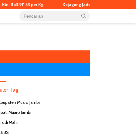
per Kg
Kejagung Jadwalkan Pemeriksaan Eks Jampidsus Febr
uler Tag
abupaten Muaro Jambi
upati Muaro Jambi
naidi Mahir
r.BBS