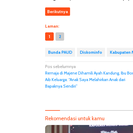
Berikutnya
Laman:
1
2
Bunda PAUD
Diskominfo
Kabupaten 
Navigasi
Pos sebelumnya
Remaja di Majene Dihamili Ayah Kandung, Ibu Bo
pos
Aib Keluarga: “Anak Saya Melahirkan Anak dari
Bapaknya Sendiri”
Rekomendasi untuk kamu