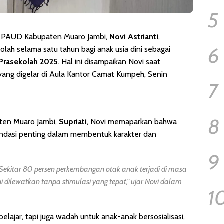
5
a PAUD Kabupaten Muaro Jambi,
Novi Astrianti
,
6
ah selama satu tahun bagi anak usia dini sebagai
 Prasekolah 2025
. Hal ini disampaikan Novi saat
yang digelar di Aula Kantor Camat Kumpeh, Senin
7
8
ten Muaro Jambi,
Supriati
, Novi memaparkan bahwa
fondasi penting dalam membentuk karakter dan
9
Sekitar 80 persen perkembangan otak anak terjadi di masa
ni dilewatkan tanpa stimulasi yang tepat,” ujar Novi dalam
1
ajar, tapi juga wadah untuk anak-anak bersosialisasi,