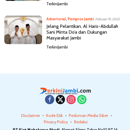
TerkiniJambi
Advertorial
,
Pemprov Jambi
Februari 19, 2025
Jelang Pelantikan, Al Haris-Abdullah
Sani Minta Do’a dan Dukungan
Masyarakat Jambi
TerkiniJambi
Disclaimer
Kode Etik
Pedoman Media Siber
Privacy Policy
Redaksi
PT Kiat Mahakarya Abadi
, Alamat: Jl.kms Tabro No10 RT 14