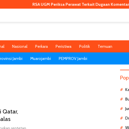
RSA UGM Periksa Perawat Terkait Dugaan Komentar Tak E
nal
Nasional
Perkara
Peristiwa
Politik
Temuan
ovinsi Jambi
Muarojambi
PEMPROV Jambi
Pop
K
B
Ju
i Qatar,
alas
D
Wa
curkan rentetan