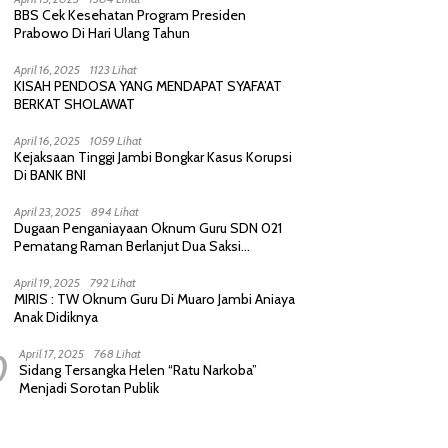
BBS Cek Kesehatan Program Presiden
Prabowo Di Hari Ulang Tahun
April 16, 2025
1123 Lihat
KISAH PENDOSA YANG MENDAPAT SYAFA’AT
BERKAT SHOLAWAT
April 16, 2025
1059 Lihat
Kejaksaan Tinggi Jambi Bongkar Kasus Korupsi
Di BANK BNI
April 23, 2025
894 Lihat
Dugaan Penganiayaan Oknum Guru SDN 021
Pematang Raman Berlanjut Dua Saksi
diperiksa Polisi
April 19, 2025
792 Lihat
MIRIS : TW Oknum Guru Di Muaro Jambi Aniaya
Anak Didiknya
0
April 17, 2025
768 Lihat
Sidang Tersangka Helen “Ratu Narkoba”
Menjadi Sorotan Publik