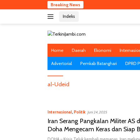
Langsung
Breaking News
ke
Indeks
konten
Home
Daerah
Ekonomi
Internasio
Advertorial
Pemkab Batanghari
DPRD Pr
al-Udeid
Internasional
,
Politik
Juni 24, 2025
Iran Serang Pangkalan Militer AS d
Doha Mengecam Keras dan Siap B
DOHA – Krisis Teluk kembali memanas. Iran melun