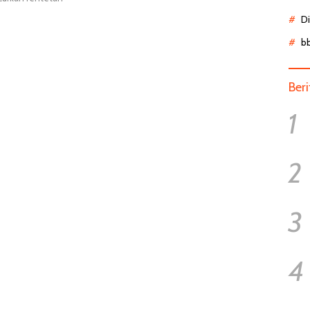
D
b
Ber
1
2
3
4