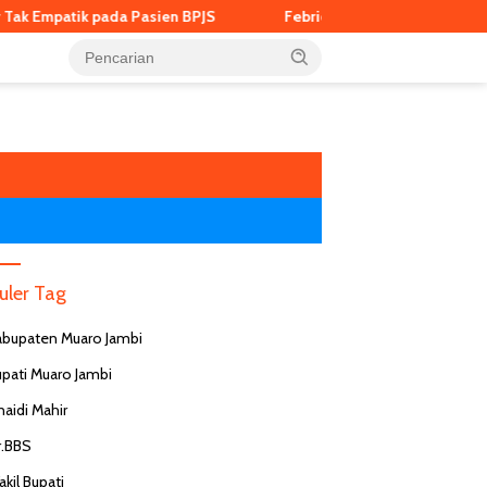
mpatik pada Pasien BPJS
Febrie Adriansyah Gugat Kejagung 
uler Tag
abupaten Muaro Jambi
upati Muaro Jambi
naidi Mahir
r.BBS
kil Bupati