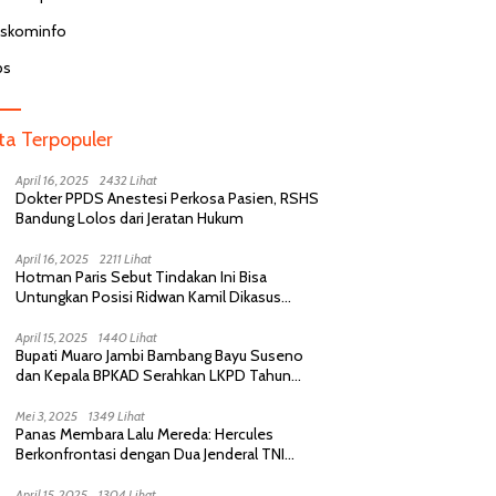
iskominfo
bs
ita Terpopuler
April 16, 2025
2432 Lihat
Dokter PPDS Anestesi Perkosa Pasien, RSHS
Bandung Lolos dari Jeratan Hukum
April 16, 2025
2211 Lihat
Hotman Paris Sebut Tindakan Ini Bisa
Untungkan Posisi Ridwan Kamil Dikasus
Perselingkuhan
April 15, 2025
1440 Lihat
Bupati Muaro Jambi Bambang Bayu Suseno
dan Kepala BPKAD Serahkan LKPD Tahun
Anggaran 2024 Kepada BPK RI
Mei 3, 2025
1349 Lihat
Panas Membara Lalu Mereda: Hercules
Berkonfrontasi dengan Dua Jenderal TNI
Purnawirawan, Saling Sindir Berujung
Permintaan Maaf
April 15, 2025
1304 Lihat