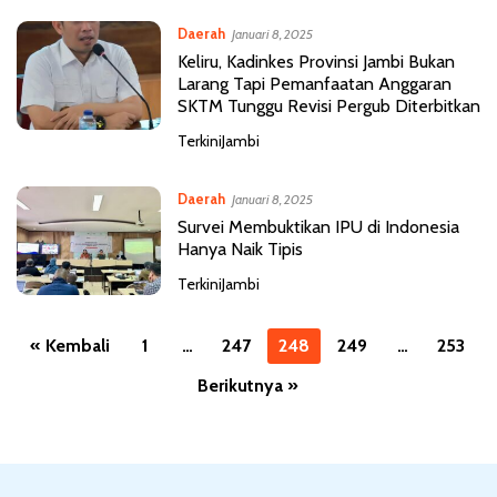
Daerah
Januari 8, 2025
Keliru, Kadinkes Provinsi Jambi Bukan
Larang Tapi Pemanfaatan Anggaran
SKTM Tunggu Revisi Pergub Diterbitkan
TerkiniJambi
Daerah
Januari 8, 2025
Survei Membuktikan IPU di Indonesia
Hanya Naik Tipis
TerkiniJambi
P
« Kembali
1
…
247
248
249
…
253
a
Berikutnya »
g
i
n