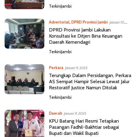
.
TerkiniJambi
c
o
Advertorial
,
DPRD Provinsi Jambi
Januari 10,
m
2025
DPRD Provinsi Jambi Lakukan
Konsultasi ke Ditjen Bina Keuangan
Daerah Kemendagri
TerkiniJambi
Perkara
Januari 9, 2025
Terungkap Dalam Persidangan, Perkara
AS Sempat Hampir Selesai Lewat Jalur
Restoratif Justice Namun Ditolak
TerkiniJambi
Daerah
Januari 9, 2025
KPU Batang Hari Resmi Tetapkan
Pasangan Fadhil-Bakhtiar sebagai
Bupati dan Wakil Bupati