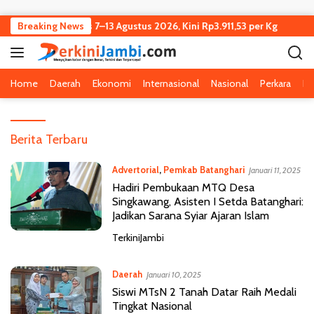
Langsung ke konten
Jambi Turun Tipis 7–13 Agustus 2026, Kini Rp3.911,53 per Kg
Breaking News
K
Home
Daerah
Ekonomi
Internasional
Nasional
Perkara
Pe
T
Berita Terbaru
e
r
Advertorial
,
Pemkab Batanghari
Januari 11, 2025
k
Hadiri Pembukaan MTQ Desa
i
Singkawang, Asisten I Setda Batanghari:
n
Jadikan Sarana Syiar Ajaran Islam
i
TerkiniJambi
J
a
m
Daerah
Januari 10, 2025
b
Siswi MTsN 2 Tanah Datar Raih Medali
i
Tingkat Nasional