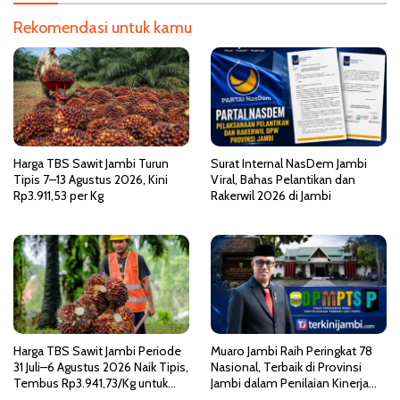
i
p
Rekomendasi untuk kamu
o
s
Harga TBS Sawit Jambi Turun
Surat Internal NasDem Jambi
Tipis 7–13 Agustus 2026, Kini
Viral, Bahas Pelantikan dan
Rp3.911,53 per Kg
Rakerwil 2026 di Jambi
Harga TBS Sawit Jambi Periode
Muaro Jambi Raih Peringkat 78
31 Juli–6 Agustus 2026 Naik Tipis,
Nasional, Terbaik di Provinsi
Tembus Rp3.941,73/Kg untuk
Jambi dalam Penilaian Kinerja
Usia Produktif
PTSP dan PPB 2026