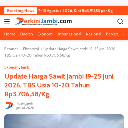
Langsung ke konten
bi Turun Tipis 7–13 Agustus 2026, Kini Rp3.911,53 per Kg
Breaking News
Kej
Home
Daerah
Ekonomi
Internasional
Nasional
Perkara
Pe
Beranda
Ekonomi
Update Harga Sawit Jambi 19-25 Juni 2026,
TBS Usia 10-20 Tahun Rp3.706,58/Kg
Ekonomi
,
Jambi
Update Harga Sawit Jambi 19-25 Juni
2026, TBS Usia 10-20 Tahun
Rp3.706,58/Kg
TerkiniJambi
Juni 18, 2026