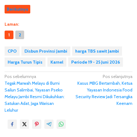
Berikutnya
Laman:
1
2
CPO
Disbun Provinsi Jambi
harga TBS sawit Jambi
Harga Turun Tipis
Karnel
Periode 19 - 25 Juni 2026
N
Pos sebelumnya
Pos selanjutnya
Tegak Marwah Melayu di Bumi
Kasus MBG Bertambah, Ketua
a
Sailun Salimbai, Yayasan Pseko
Yayasan Indonesia Food
v
Melayu Jambi Resmi Dikukuhkan:
Security Review Jadi Tersangka
i
Satukan Adat, Jaga Warisan
Keenam
g
Leluhur
a
s