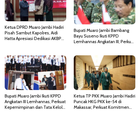
o
s
Ketua DPRD Muaro Jambi Hadiri
Bupati Muaro Jambi Bambang
Pisah Sambut Kapolres, Aidi
Bayu Suseno Ikuti KPPD
Hatta Apresiasi Dedikasi AKBP
Lemhannas Angkatan III, Perkuat
Heri Supriawan
Kepemimpinan dan Wawasan
Kebangsaan
Bupati Muaro Jambi Ikuti KPPD
Ketua TP PKK Muaro Jambi Hadiri
Angkatan III Lemhannas, Perkuat
Puncak HKG PKK ke-54 di
Kepemimpinan dan Tata Kelola
Makassar, Perkuat Komitmen
Pemerintahan Bersih
Wujudkan Indonesia Emas 2045