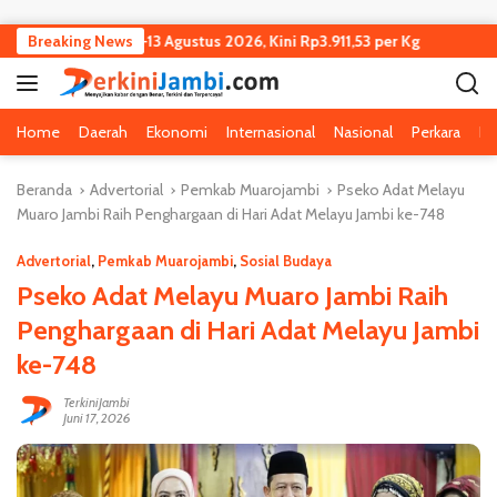
Langsung ke konten
run Tipis 7–13 Agustus 2026, Kini Rp3.911,53 per Kg
Breaking News
Kejagung
Home
Daerah
Ekonomi
Internasional
Nasional
Perkara
Pe
Beranda
Advertorial
Pemkab Muarojambi
Pseko Adat Melayu
Muaro Jambi Raih Penghargaan di Hari Adat Melayu Jambi ke-748
Advertorial
,
Pemkab Muarojambi
,
Sosial Budaya
Pseko Adat Melayu Muaro Jambi Raih
Penghargaan di Hari Adat Melayu Jambi
ke-748
TerkiniJambi
Juni 17, 2026