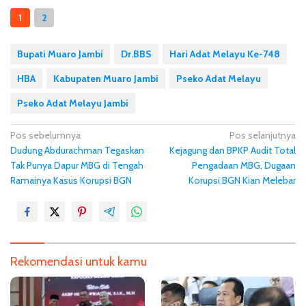
1
2
Bupati Muaro Jambi
Dr.BBS
Hari Adat Melayu Ke-748
HBA
Kabupaten Muaro Jambi
Pseko Adat Melayu
Pseko Adat Melayu Jambi
N
Pos sebelumnya
Pos selanjutnya
Dudung Abdurachman Tegaskan
Kejagung dan BPKP Audit Total
a
Tak Punya Dapur MBG di Tengah
Pengadaan MBG, Dugaan
v
Ramainya Kasus Korupsi BGN
Korupsi BGN Kian Melebar
i
g
a
s
Rekomendasi untuk kamu
i
p