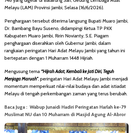
748 yang digelar di Balairung Sari, Gedung Lembaga Adat
Melayu (LAM) Provinsi Jambi, Selasa (16/6/2026).
Penghargaan tersebut diterima langsung Bupati Muaro Jambi,
Dr. Bambang Bayu Suseno, didampingi Ketua TP PKK
Kabupaten Muaro Jambi, Ririn Novianty, S.E. Piagam
penghargaan diserahkan oleh Gubernur Jambi, dalam
rangkaian peringatan Hari Adat Melayu Jambi yang tahun ini
bertepatan dengan 1 Muharram 1448 Hijriah.
Mengusung tema
“Hijrah Adat, Kembali ke Jati Diri, Teguh
Menjaga Maruah”
, peringatan Hari Adat Melayu Jambi menjadi
momentum memperkuat nilai-nilai budaya dan adat istiadat
Melayu di tengah perkembangan zaman yang terus berubah.
Baca Juga :
Wabup Junaidi Hadiri Peringatan Harlah ke-79
Muslimat NU dan 10 Muharram di Masjid Agung Al-Abror