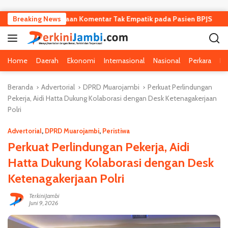
Langsung ke konten
t Terkait Dugaan Komentar Tak Empatik pada Pasien BPJS
Breaking News
F
Home
Daerah
Ekonomi
Internasional
Nasional
Perkara
Pe
Beranda
Advertorial
DPRD Muarojambi
Perkuat Perlindungan
Pekerja, Aidi Hatta Dukung Kolaborasi dengan Desk Ketenagakerjaan
Polri
Advertorial
,
DPRD Muarojambi
,
Peristiwa
Perkuat Perlindungan Pekerja, Aidi
Hatta Dukung Kolaborasi dengan Desk
Ketenagakerjaan Polri
TerkiniJambi
Juni 9, 2026