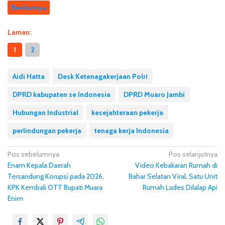
Berikutnya
Laman:
1
2
Aidi Hatta
Desk Ketenagakerjaan Polri
DPRD kabupaten se Indonesia
DPRD Muaro Jambi
Hubungan Industrial
kesejahteraan pekerja
perlindungan pekerja
tenaga kerja Indonesia
N
Pos sebelumnya
Pos selanjutnya
Enam Kepala Daerah
Video Kebakaran Rumah di
a
Tersandung Korupsi pada 2026,
Bahar Selatan Viral, Satu Unit
v
KPK Kembali OTT Bupati Muara
Rumah Ludes Dilalap Api
i
Enim
g