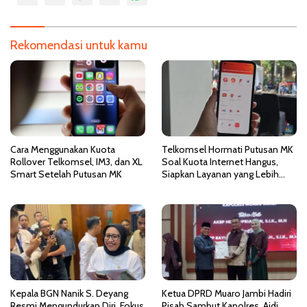
a
s
i
Rekomendasi untuk kamu
p
o
s
Cara Menggunakan Kuota
Telkomsel Hormati Putusan MK
Rollover Telkomsel, IM3, dan XL
Soal Kuota Internet Hangus,
Smart Setelah Putusan MK
Siapkan Layanan yang Lebih
Fleksibel
Kepala BGN Nanik S. Deyang
Ketua DPRD Muaro Jambi Hadiri
Resmi Mengundurkan Diri, Fokus
Pisah Sambut Kapolres, Aidi