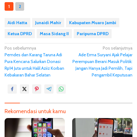
1
2
Aidi Hatta
Junaidi Mahir
Kabupaten Muaro Jambi
Ketua DPRD
Masa Sidang II
Paripurna DPRD
N
Pos sebelumnya
Pos selanjutnya
Pemdes dan Karang Taruna Adi
Ade Erma Suryani Ajak Pelajar
a
Pura Kencana Salurkan Donasi
Perempuan Berani Masuk Politik:
v
Rp14 Juta untuk Halil Aziiz Korban
Jangan Hanya Jadi Pemilih, Tapi
i
Kebakaran Bahar Selatan
Pengambil Keputusan
g
a
s
i
Rekomendasi untuk kamu
p
o
s