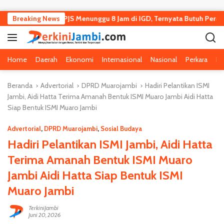
Langsung ke konten
 Viral Pasien BPJS Menunggu 8 Jam di IGD, Ternyata Butuh Perawat
Breaking News
Home
Daerah
Ekonomi
Internasional
Nasional
Perkara
Pe
Beranda
Advertorial
DPRD Muarojambi
Hadiri Pelantikan ISMI
Jambi, Aidi Hatta Terima Amanah Bentuk ISMI Muaro Jambi Aidi Hatta
Siap Bentuk ISMI Muaro Jambi
Advertorial
,
DPRD Muarojambi
,
Sosial Budaya
Hadiri Pelantikan ISMI Jambi, Aidi Hatta
Terima Amanah Bentuk ISMI Muaro
Jambi Aidi Hatta Siap Bentuk ISMI
Muaro Jambi
TerkiniJambi
Juni 20, 2026