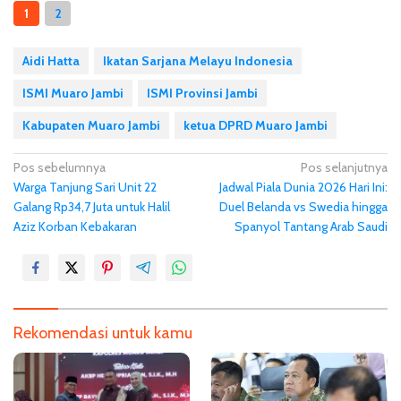
1
2
Aidi Hatta
Ikatan Sarjana Melayu Indonesia
ISMI Muaro Jambi
ISMI Provinsi Jambi
Kabupaten Muaro Jambi
ketua DPRD Muaro Jambi
N
Pos sebelumnya
Pos selanjutnya
Warga Tanjung Sari Unit 22
Jadwal Piala Dunia 2026 Hari Ini:
a
Galang Rp34,7 Juta untuk Halil
Duel Belanda vs Swedia hingga
v
Aziz Korban Kebakaran
Spanyol Tantang Arab Saudi
i
g
a
s
Rekomendasi untuk kamu
i
p
o