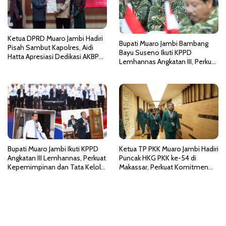
s
Ketua DPRD Muaro Jambi Hadiri
Bupati Muaro Jambi Bambang
Pisah Sambut Kapolres, Aidi
Bayu Suseno Ikuti KPPD
Hatta Apresiasi Dedikasi AKBP
Lemhannas Angkatan III, Perkuat
Heri Supriawan
Kepemimpinan dan Wawasan
Kebangsaan
Bupati Muaro Jambi Ikuti KPPD
Ketua TP PKK Muaro Jambi Hadiri
Angkatan III Lemhannas, Perkuat
Puncak HKG PKK ke-54 di
Kepemimpinan dan Tata Kelola
Makassar, Perkuat Komitmen
Pemerintahan Bersih
Wujudkan Indonesia Emas 2045