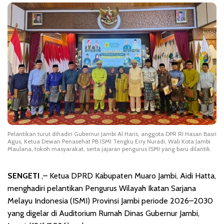
Pelantikan turut dihadiri Gubernur Jambi Al Haris, anggota DPR RI Hasan Basri
Agus, Ketua Dewan Penasehat PB ISMI Tengku Erry Nuradi, Wali Kota Jambi
Maulana, tokoh masyarakat, serta jajaran pengurus ISMI yang baru dilantik.
SENGETI
,– Ketua DPRD Kabupaten Muaro Jambi, Aidi Hatta,
menghadiri pelantikan Pengurus Wilayah Ikatan Sarjana
Melayu Indonesia (ISMI) Provinsi Jambi periode 2026–2030
yang digelar di Auditorium Rumah Dinas Gubernur Jambi,