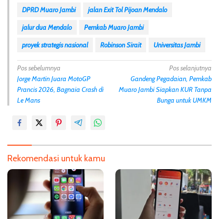
DPRD Muaro Jambi
jalan Exit Tol Pijoan Mendalo
jalur dua Mendalo
Pemkab Muaro Jambi
proyek strategis nasional
Robinson Sirait
Universitas Jambi
N
Pos sebelumnya
Pos selanjutnya
Jorge Martin Juara MotoGP
Gandeng Pegadaian, Pemkab
a
Prancis 2026, Bagnaia Crash di
Muaro Jambi Siapkan KUR Tanpa
v
Le Mans
Bunga untuk UMKM
i
g
a
s
Rekomendasi untuk kamu
i
p
o
s