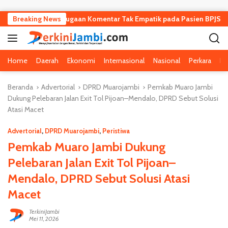
Langsung ke konten
awat Terkait Dugaan Komentar Tak Empatik pada Pasien BPJS
Breaking News
Home
Daerah
Ekonomi
Internasional
Nasional
Perkara
Pe
Beranda
Advertorial
DPRD Muarojambi
Pemkab Muaro Jambi
Dukung Pelebaran Jalan Exit Tol Pijoan–Mendalo, DPRD Sebut Solusi
Atasi Macet
Advertorial
,
DPRD Muarojambi
,
Peristiwa
Pemkab Muaro Jambi Dukung
Pelebaran Jalan Exit Tol Pijoan–
Mendalo, DPRD Sebut Solusi Atasi
Macet
TerkiniJambi
Mei 11, 2026