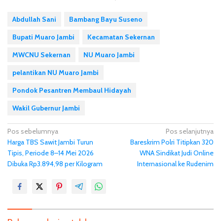
Abdullah Sani
Bambang Bayu Suseno
Bupati Muaro Jambi
Kecamatan Sekernan
MWCNU Sekernan
NU Muaro Jambi
pelantikan NU Muaro Jambi
Pondok Pesantren Membaul Hidayah
Wakil Gubernur Jambi
N
Pos sebelumnya
Pos selanjutnya
Harga TBS Sawit Jambi Turun
Bareskrim Polri Titipkan 320
a
Tipis, Periode 8–14 Mei 2026
WNA Sindikat Judi Online
v
Dibuka Rp3.894,98 per Kilogram
Internasional ke Rudenim
i
g
a
s