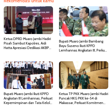
Rekomendasi untuk kamu
i
p
o
s
Ketua DPRD Muaro Jambi Hadiri
Bupati Muaro Jambi Bambang
Pisah Sambut Kapolres, Aidi
Bayu Suseno Ikuti KPPD
Hatta Apresiasi Dedikasi AKBP
Lemhannas Angkatan III, Perkuat
Heri Supriawan
Kepemimpinan dan Wawasan
Kebangsaan
Bupati Muaro Jambi Ikuti KPPD
Ketua TP PKK Muaro Jambi Hadiri
Angkatan III Lemhannas, Perkuat
Puncak HKG PKK ke-54 di
Kepemimpinan dan Tata Kelola
Makassar, Perkuat Komitmen
Pemerintahan Bersih
Wujudkan Indonesia Emas 2045