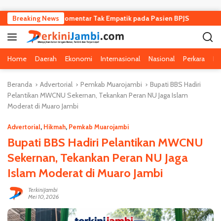
Langsung ke konten
rkait Dugaan Komentar Tak Empatik pada Pasien BPJS
Breaking News
Febrie
Home
Daerah
Ekonomi
Internasional
Nasional
Perkara
Pe
Beranda
Advertorial
Pemkab Muarojambi
Bupati BBS Hadiri
Pelantikan MWCNU Sekernan, Tekankan Peran NU Jaga Islam
Moderat di Muaro Jambi
Advertorial
,
Hikmah
,
Pemkab Muarojambi
Bupati BBS Hadiri Pelantikan MWCNU
Sekernan, Tekankan Peran NU Jaga
Islam Moderat di Muaro Jambi
TerkiniJambi
Mei 10, 2026