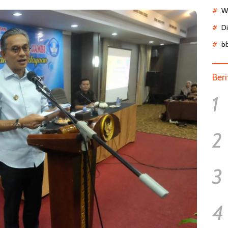
Wa
D
b
Ber
1
2
3
4