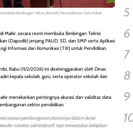
5
mi membuka Bimbingan Teknis (Bimtek) Pemutakhiran Data Pokok
6
idi Mahir, secara resmi membuka Bimbingan Teknis
kan (Dapodik) jenjang PAUD, SD, dan SMP serta Aplikasi
gi Informasi dan Komunikasi (TIK) untuk Pendidikan
7
mbi, Rabu (11/2/2026) ini diselenggarakan oleh Dinas
8
iri kepala sekolah, guru, serta operator sekolah dari
9
ahir menekankan pentingnya akurasi dan validitas data
mbangunan sektor pendidikan.
1
 perencanaan pembangunan utamanya dalam dunia
kadar rutinitas administratif, tapi menentukan kebijakan