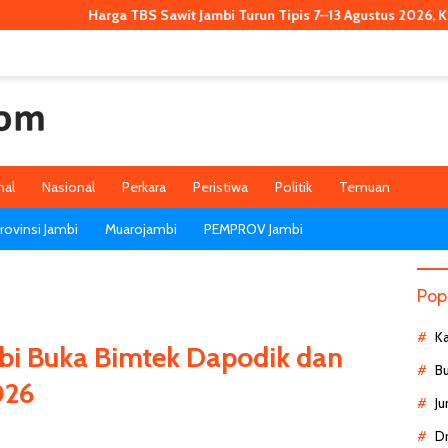
ga TBS Sawit Jambi Turun Tipis 7–13 Agustus 2026, Kini Rp3.911,53 per
nal
Nasional
Perkara
Peristiwa
Politik
Temuan
ovinsi Jambi
Muarojambi
PEMPROV Jambi
Pop
K
bi Buka Bimtek Dapodik dan
B
026
Ju
D