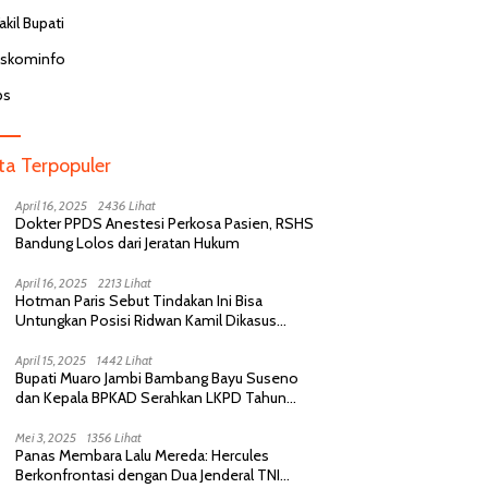
kil Bupati
iskominfo
bs
ita Terpopuler
April 16, 2025
2436 Lihat
Dokter PPDS Anestesi Perkosa Pasien, RSHS
Bandung Lolos dari Jeratan Hukum
April 16, 2025
2213 Lihat
Hotman Paris Sebut Tindakan Ini Bisa
Untungkan Posisi Ridwan Kamil Dikasus
Perselingkuhan
April 15, 2025
1442 Lihat
Bupati Muaro Jambi Bambang Bayu Suseno
dan Kepala BPKAD Serahkan LKPD Tahun
Anggaran 2024 Kepada BPK RI
Mei 3, 2025
1356 Lihat
Panas Membara Lalu Mereda: Hercules
Berkonfrontasi dengan Dua Jenderal TNI