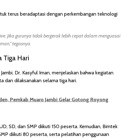
ntuk terus beradaptasi dengan perkembangan teknologi
ive. Jika gurunya tidak bergerak lebih cepat dalam menguasai
aman,” tegasnya.
 Tiga Hari
Jambi, Dr. Kasyful Iman, menjelaskan bahwa kegiatan
a dan dilaksanakan selama tiga hari.
siden, Pemkab Muaro Jambi Gelar Gotong Royong
UD, SD, dan SMP diikuti 150 peserta. Kemudian, Bimtek
SMP diikuti 80 peserta, serta pelatihan penggunaan