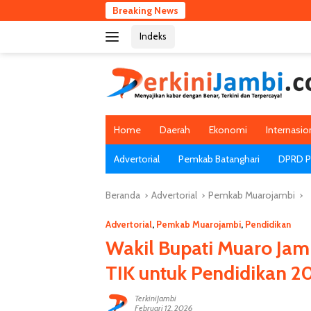
Langsung
Breaking News
Har
ke
Indeks
konten
Home
Daerah
Ekonomi
Internasio
Advertorial
Pemkab Batanghari
DPRD Pr
Beranda
Advertorial
Pemkab Muarojambi
Advertorial
,
Pemkab Muarojambi
,
Pendidikan
Wakil Bupati Muaro Jam
TIK untuk Pendidikan 2
TerkiniJambi
Februari 12, 2026