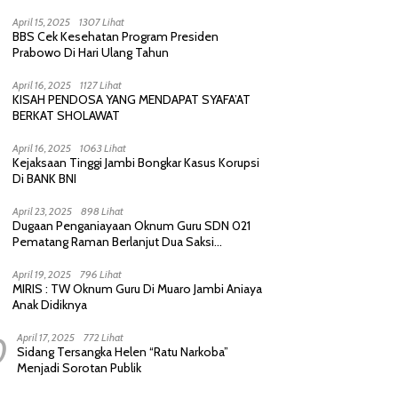
Purnawirawan, Saling Sindir Berujung
Permintaan Maaf
April 15, 2025
1307 Lihat
BBS Cek Kesehatan Program Presiden
Prabowo Di Hari Ulang Tahun
April 16, 2025
1127 Lihat
KISAH PENDOSA YANG MENDAPAT SYAFA’AT
BERKAT SHOLAWAT
April 16, 2025
1063 Lihat
Kejaksaan Tinggi Jambi Bongkar Kasus Korupsi
Di BANK BNI
April 23, 2025
898 Lihat
Dugaan Penganiayaan Oknum Guru SDN 021
Pematang Raman Berlanjut Dua Saksi
diperiksa Polisi
April 19, 2025
796 Lihat
MIRIS : TW Oknum Guru Di Muaro Jambi Aniaya
Anak Didiknya
0
April 17, 2025
772 Lihat
Sidang Tersangka Helen “Ratu Narkoba”
Menjadi Sorotan Publik