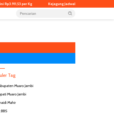
 Kg
Kejagung Jadwalkan Pemeriksaan Eks Jampidsus Febrie A
uler Tag
abupaten Muaro Jambi
upati Muaro Jambi
naidi Mahir
r.BBS