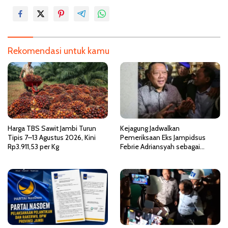
i
g
a
s
Rekomendasi untuk kamu
i
p
o
s
Harga TBS Sawit Jambi Turun
Kejagung Jadwalkan
Tipis 7–13 Agustus 2026, Kini
Pemeriksaan Eks Jampidsus
Rp3.911,53 per Kg
Febrie Adriansyah sebagai
Tersangka TPPU