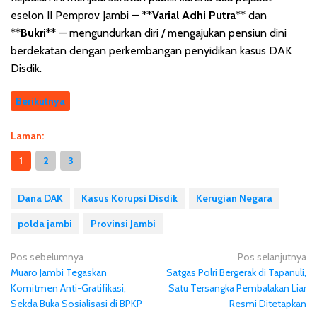
eselon II Pemprov Jambi — **
Varial Adhi Putra
** dan
**
Bukri
** — mengundurkan diri / mengajukan pensiun dini
berdekatan dengan perkembangan penyidikan kasus DAK
Disdik.
Berikutnya
Laman:
1
2
3
Dana DAK
Kasus Korupsi Disdik
Kerugian Negara
polda jambi
Provinsi Jambi
N
Pos sebelumnya
Pos selanjutnya
Muaro Jambi Tegaskan
Satgas Polri Bergerak di Tapanuli,
a
Komitmen Anti-Gratifikasi,
Satu Tersangka Pembalakan Liar
v
Sekda Buka Sosialisasi di BPKP
Resmi Ditetapkan