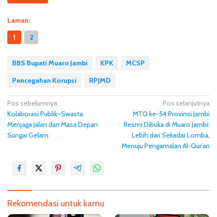
Laman:
1
2
BBS Bupati Muaro Jambi
KPK
MCSP
Pencegahan Korupsi
RPJMD
N
Pos sebelumnya
Pos selanjutnya
Kolaborasi Publik–Swasta:
MTQ ke-54 Provinsi Jambi
a
Menjaga Jalan dan Masa Depan
Resmi Dibuka di Muaro Jambi:
v
Sungai Gelam
Lebih dari Sekadar Lomba,
i
Menuju Pengamalan Al-Qur’an
g
a
s
i
Rekomendasi untuk kamu
p