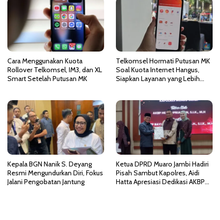
o
s
Cara Menggunakan Kuota
Telkomsel Hormati Putusan MK
Rollover Telkomsel, IM3, dan XL
Soal Kuota Internet Hangus,
Smart Setelah Putusan MK
Siapkan Layanan yang Lebih
Fleksibel
Kepala BGN Nanik S. Deyang
Ketua DPRD Muaro Jambi Hadiri
Resmi Mengundurkan Diri, Fokus
Pisah Sambut Kapolres, Aidi
Jalani Pengobatan Jantung
Hatta Apresiasi Dedikasi AKBP
Heri Supriawan