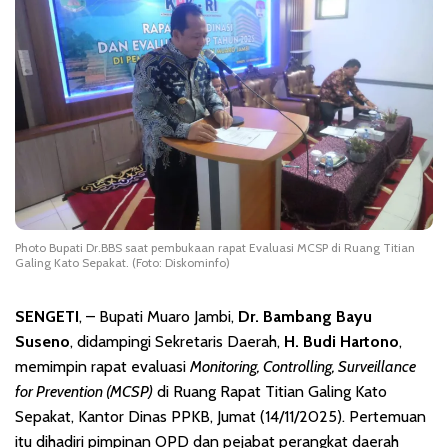
Photo Bupati Dr.BBS saat pembukaan rapat Evaluasi MCSP di Ruang Titian
Galing Kato Sepakat. (Foto: Diskominfo)
SENGETI
, – Bupati Muaro Jambi,
Dr. Bambang Bayu
Suseno
, didampingi Sekretaris Daerah,
H. Budi Hartono
,
memimpin rapat evaluasi
Monitoring, Controlling, Surveillance
for Prevention (MCSP)
di Ruang Rapat Titian Galing Kato
Sepakat, Kantor Dinas PPKB, Jumat (14/11/2025). Pertemuan
itu dihadiri pimpinan OPD dan pejabat perangkat daerah