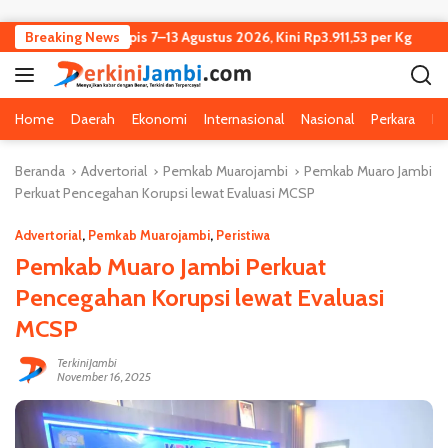
Langsung ke konten
ambi Turun Tipis 7–13 Agustus 2026, Kini Rp3.911,53 per Kg
Breaking News
K
Home
Daerah
Ekonomi
Internasional
Nasional
Perkara
Pe
Beranda
Advertorial
Pemkab Muarojambi
Pemkab Muaro Jambi
Perkuat Pencegahan Korupsi lewat Evaluasi MCSP
Advertorial
,
Pemkab Muarojambi
,
Peristiwa
Pemkab Muaro Jambi Perkuat
Pencegahan Korupsi lewat Evaluasi
MCSP
TerkiniJambi
November 16, 2025