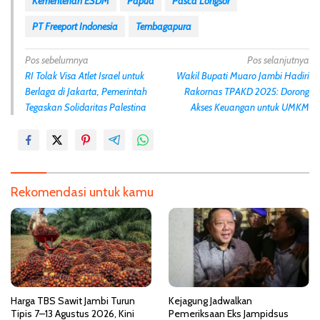
Kementerian ESDM
Papua
Pasca Longsor
PT Freeport Indonesia
Tembagapura
N
Pos sebelumnya
Pos selanjutnya
RI Tolak Visa Atlet Israel untuk
Wakil Bupati Muaro Jambi Hadiri
a
Berlaga di Jakarta, Pemerintah
Rakornas TPAKD 2025: Dorong
v
Tegaskan Solidaritas Palestina
Akses Keuangan untuk UMKM
i
g
a
s
Rekomendasi untuk kamu
i
p
o
s
Harga TBS Sawit Jambi Turun
Kejagung Jadwalkan
Tipis 7–13 Agustus 2026, Kini
Pemeriksaan Eks Jampidsus