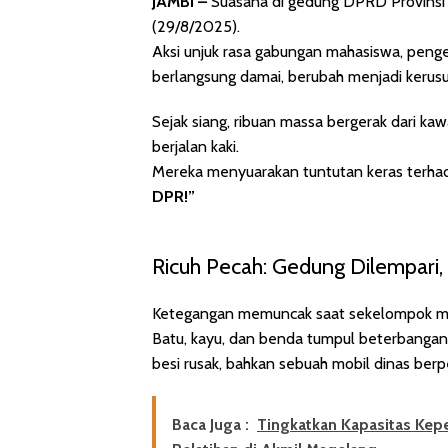
JAMBI –
Suasana di gedung DPRD Provinsi
(29/8/2025).
Aksi unjuk rasa gabungan mahasiswa, penge
berlangsung damai, berubah menjadi kerusu
Sejak siang, ribuan massa bergerak dari ka
berjalan kaki.
Mereka menyuarakan tuntutan keras terha
DPR!”
Ricuh Pecah: Gedung Dilempari,
Ketegangan memuncak saat sekelompok mass
Batu, kayu, dan benda tumpul beterbangan
besi rusak, bahkan sebuah mobil dinas berp
Baca Juga :
Tingkatkan Kapasitas Kep