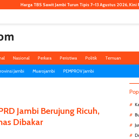
TBS Sawit Jambi Turun Tipis 7–13 Agustus 2026, Kini Rp3.911,53 per Kg
nal
Nasional
Perkara
Peristiwa
Politik
Temuan
ovinsi Jambi
Muarojambi
PEMPROV Jambi
Pop
K
RD Jambi Berujung Ricuh,
B
nas Dibakar
Ju
D