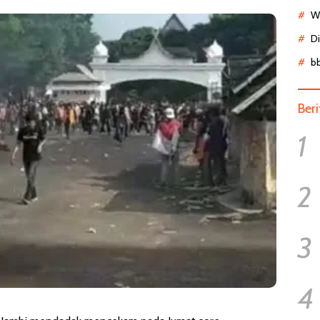
Wa
D
b
Ber
1
2
3
4