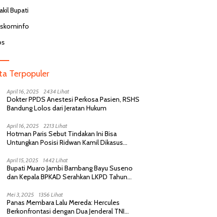
kil Bupati
iskominfo
bs
ita Terpopuler
April 16, 2025
2434 Lihat
Dokter PPDS Anestesi Perkosa Pasien, RSHS
Bandung Lolos dari Jeratan Hukum
April 16, 2025
2213 Lihat
Hotman Paris Sebut Tindakan Ini Bisa
Untungkan Posisi Ridwan Kamil Dikasus
Perselingkuhan
April 15, 2025
1442 Lihat
Bupati Muaro Jambi Bambang Bayu Suseno
dan Kepala BPKAD Serahkan LKPD Tahun
Anggaran 2024 Kepada BPK RI
Mei 3, 2025
1356 Lihat
Panas Membara Lalu Mereda: Hercules
Berkonfrontasi dengan Dua Jenderal TNI