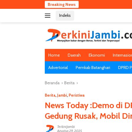
Langsung
Breaking News
Harga 
ke
Indeks
konten
Home
Daerah
Ekonomi
Internasio
Advertorial
Pemkab Batanghari
DPRD Pr
Beranda
Berita
Berita
,
Jambi
,
Peristiwa
News Today :Demo di DP
Gedung Rusak, Mobil Di
TerkiniJambi
Agustus 29, 2025