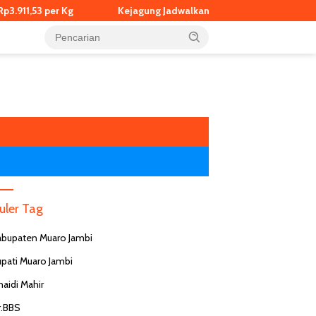
Kejagung Jadwalkan Pemeriksaan Eks Jampidsus Febrie Adr
uler Tag
abupaten Muaro Jambi
upati Muaro Jambi
naidi Mahir
r.BBS