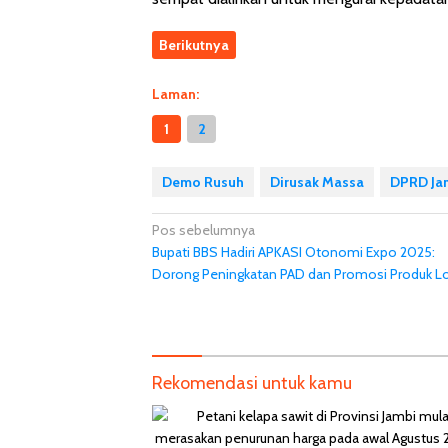
Berikutnya
Laman:
1
2
Demo Rusuh
Dirusak Massa
DPRD Ja
Navigasi
Pos sebelumnya
Bupati BBS Hadiri APKASI Otonomi Expo 2025:
pos
Dorong Peningkatan PAD dan Promosi Produk L
Rekomendasi untuk kamu