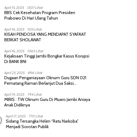
Purnawirawan, Saling Sindir Berujung
Permintaan Maaf
April 15, 2025
1307 Lihat
BBS Cek Kesehatan Program Presiden
Prabowo Di Hari Ulang Tahun
April 16, 2025
1125 Lihat
KISAH PENDOSA YANG MENDAPAT SYAFA’AT
BERKAT SHOLAWAT
April 16, 2025
1063 Lihat
Kejaksaan Tinggi Jambi Bongkar Kasus Korupsi
Di BANK BNI
April 23, 2025
896 Lihat
Dugaan Penganiayaan Oknum Guru SDN 021
Pematang Raman Berlanjut Dua Saksi
diperiksa Polisi
April 19, 2025
794 Lihat
MIRIS : TW Oknum Guru Di Muaro Jambi Aniaya
Anak Didiknya
0
April 17, 2025
770 Lihat
Sidang Tersangka Helen “Ratu Narkoba”
Menjadi Sorotan Publik