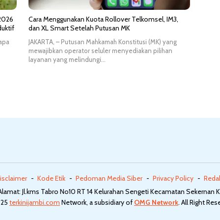
 2026
Cara Menggunakan Kuota Rollover Telkomsel, IM3,
uktif
dan XL Smart Setelah Putusan MK
lapa
JAKARTA, – Putusan Mahkamah Konstitusi (MK) yang
mewajibkan operator seluler menyediakan pilihan
layanan yang melindungi…
isclaimer
Kode Etik
Pedoman Media Siber
Privacy Policy
Reda
 Alamat: Jl.kms Tabro No10 RT 14 Kelurahan Sengeti Kecamatan Sekernan 
025
terkinijambi.com
Network, a subsidiary of
OMG Network
. All Right Re