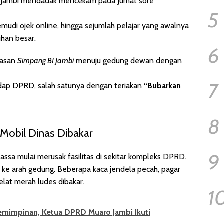
 Jambi mendadak mencekam pada Jumat sore
5
mudi ojek online, hingga sejumlah pelajar yang awalnya
han besar.
6
wasan
Simpang BI Jambi
menuju gedung dewan dengan
7
dap DPRD, salah satunya dengan teriakan
“Bubarkan
8
 Mobil Dinas Dibakar
9
a mulai merusak fasilitas di sekitar kompleks DPRD.
 ke arah gedung. Beberapa kaca jendela pecah, pagar
elat merah ludes dibakar.
1
emimpinan, Ketua DPRD Muaro Jambi Ikuti