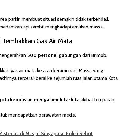
rea parkir, membuat situasi semakin tidak terkendali.
emadamkan api sambil menghadapi amukan massa.
si Tembakkan Gas Air Mata
i mengerahkan
500 personel gabungan
dari Brimob,
kkan gas air mata ke arah kerumunan. Massa yang
irnya tercerai-berai ke sejumlah ruas jalan utama Kota
gota kepolisian mengalami luka-luka
akibat lemparan
 untuk mendapatkan perawatan medis.
isterius di Masjid Singapura: Polisi Sebut