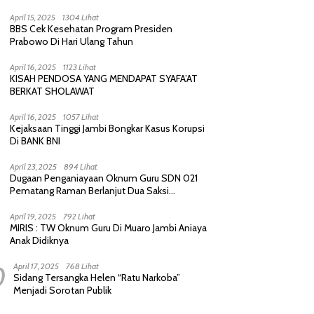
Purnawirawan, Saling Sindir Berujung
Permintaan Maaf
April 15, 2025
1304 Lihat
BBS Cek Kesehatan Program Presiden
Prabowo Di Hari Ulang Tahun
April 16, 2025
1123 Lihat
KISAH PENDOSA YANG MENDAPAT SYAFA’AT
BERKAT SHOLAWAT
April 16, 2025
1057 Lihat
Kejaksaan Tinggi Jambi Bongkar Kasus Korupsi
Di BANK BNI
April 23, 2025
894 Lihat
Dugaan Penganiayaan Oknum Guru SDN 021
Pematang Raman Berlanjut Dua Saksi
diperiksa Polisi
April 19, 2025
792 Lihat
MIRIS : TW Oknum Guru Di Muaro Jambi Aniaya
Anak Didiknya
0
April 17, 2025
768 Lihat
Sidang Tersangka Helen “Ratu Narkoba”
Menjadi Sorotan Publik