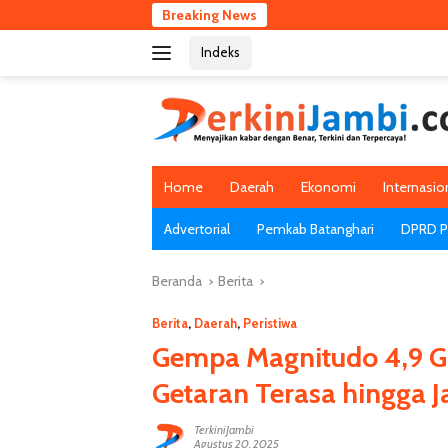
Langsung
Breaking News
RSA UGM 
ke
Indeks
konten
Home
Daerah
Ekonomi
Internasio
Advertorial
Pemkab Batanghari
DPRD Pr
Beranda
Berita
Berita
,
Daerah
,
Peristiwa
Gempa Magnitudo 4,9 G
Getaran Terasa hingga J
TerkiniJambi
Agustus 20, 2025