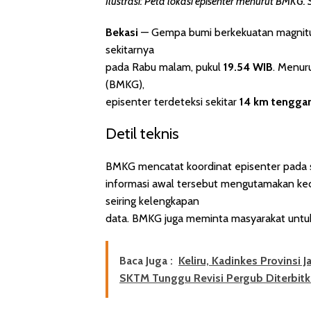
Ilustrasi: Peta lokasi episenter menurut BMKG
Bekasi
— Gempa bumi berkekuatan magni
sekitarnya
pada Rabu malam, pukul
19.54 WIB
. Menur
(BMKG),
episenter terdeteksi sekitar
14 km tengga
Detil teknis
BMKG mencatat koordinat episenter pada 
informasi awal tersebut mengutamakan kec
seiring kelengkapan
data. BMKG juga meminta masyarakat unt
Baca Juga :
Keliru, Kadinkes Provinsi
SKTM Tunggu Revisi Pergub Diterbit