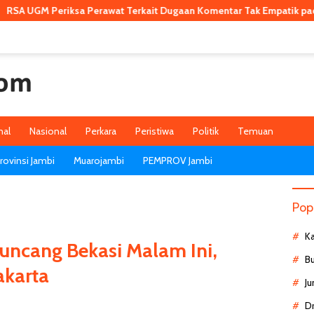
Periksa Perawat Terkait Dugaan Komentar Tak Empatik pada Pasien 
nal
Nasional
Perkara
Peristiwa
Politik
Temuan
ovinsi Jambi
Muarojambi
PEMPROV Jambi
Pop
K
uncang Bekasi Malam Ini,
B
akarta
Ju
D