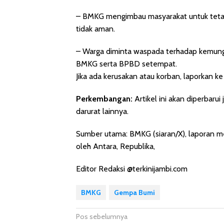
– BMKG mengimbau masyarakat untuk tetap
tidak aman.
– Warga diminta waspada terhadap kemungk
BMKG serta BPBD setempat.
Jika ada kerusakan atau korban, laporkan k
Perkembangan:
Artikel ini akan diperbarui
darurat lainnya.
Sumber utama: BMKG (siaran/X), laporan me
oleh Antara, Republika,
Editor Redaksi @terkinijambi.com
BMKG
Gempa Bumi
Navigasi
Pos sebelumnya