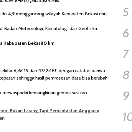
. Sumber: BMKG / publikasi media
5
tudo
4,9
mengguncang wilayah Kabupaten Bekasi dan
ut Badan Meteorologi, Klimatologi, dan Geofisika
6
ra Kabupaten Bekasi10 km
.
7
8
sekitar
6,48 LS
dan
107,24 BT
, dengan catatan bahwa
epatan sehingga hasil pemrosesan data bisa berubah
9
uk mewaspadai kemungkinan gempa susulan.
 Jambi Bukan Larang Tapi Pemanfaatan Anggaran
1
kan