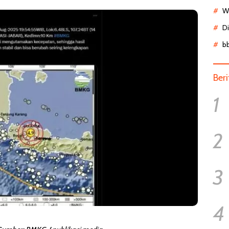
Wa
D
b
Ber
1
2
3
4