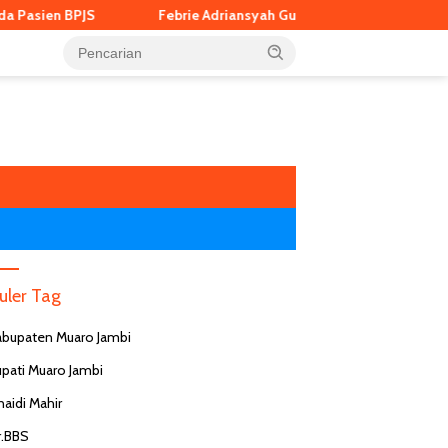
BPJS
Febrie Adriansyah Gugat Kejagung dan Polri Lewat Prape
uler Tag
abupaten Muaro Jambi
upati Muaro Jambi
naidi Mahir
r.BBS