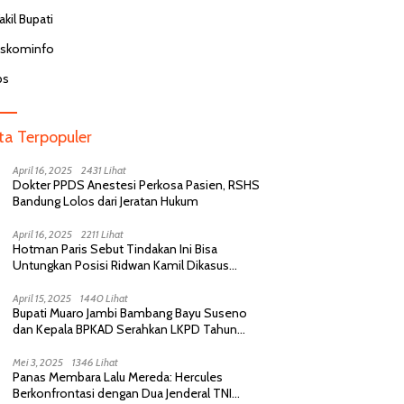
kil Bupati
iskominfo
bs
ita Terpopuler
April 16, 2025
2431 Lihat
Dokter PPDS Anestesi Perkosa Pasien, RSHS
Bandung Lolos dari Jeratan Hukum
April 16, 2025
2211 Lihat
Hotman Paris Sebut Tindakan Ini Bisa
Untungkan Posisi Ridwan Kamil Dikasus
Perselingkuhan
April 15, 2025
1440 Lihat
Bupati Muaro Jambi Bambang Bayu Suseno
dan Kepala BPKAD Serahkan LKPD Tahun
Anggaran 2024 Kepada BPK RI
Mei 3, 2025
1346 Lihat
Panas Membara Lalu Mereda: Hercules
Berkonfrontasi dengan Dua Jenderal TNI