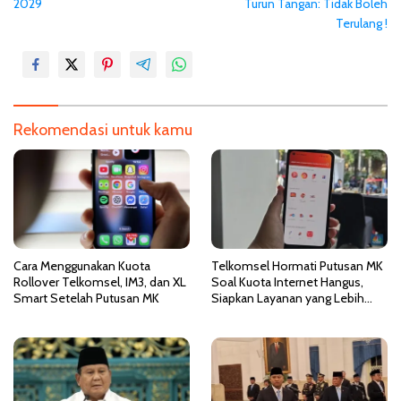
2029
Turun Tangan: Tidak Boleh
i
Terulang !
g
a
s
i
Rekomendasi untuk kamu
p
o
s
Cara Menggunakan Kuota
Telkomsel Hormati Putusan MK
Rollover Telkomsel, IM3, dan XL
Soal Kuota Internet Hangus,
Smart Setelah Putusan MK
Siapkan Layanan yang Lebih
Fleksibel