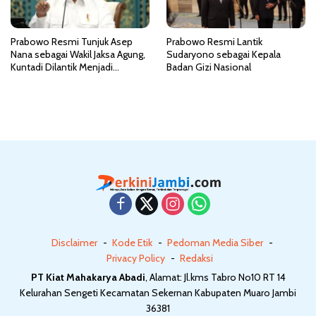
Prabowo Resmi Tunjuk Asep
Prabowo Resmi Lantik
Nana sebagai Wakil Jaksa Agung,
Sudaryono sebagai Kepala
Kuntadi Dilantik Menjadi
Badan Gizi Nasional
Jampidsus
Disclaimer
Kode Etik
Pedoman Media Siber
Privacy Policy
Redaksi
PT Kiat Mahakarya Abadi
, Alamat: Jl.kms Tabro No10 RT 14
Kelurahan Sengeti Kecamatan Sekernan Kabupaten Muaro Jambi
36381