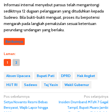
Informasi internal menyebut pansus telah mengantongi
sedikitnya 12 dugaan pelanggaran yang dituduhkan kepada
Sudewo. Bila bukti-bukti menguat, proses itu berpotensi
mengarah pada langkah pemakzulan sesuai ketentuan
perundang-undangan yang berlaku.
Berikutnya
Laman:
1
2
Absen Upacara
Bupati Pati
DPRD
Hak Angket
HUT RI
Sadewo
Taj Yasin
Wakil Gubernur
N
Pos sebelumnya
Pos selanjutnya
Setya Novanto Resmi Bebas
Insiden Drumband MTsN 7 Gagal
a
Bersyarat, Wajib Lapor hingga
Tampil, Bupati Muaro Jambi
v