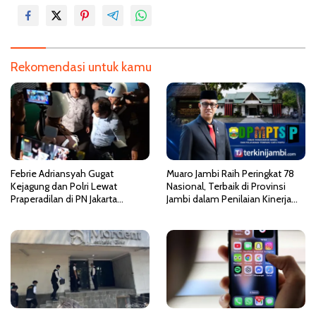
g
a
s
i
Rekomendasi untuk kamu
p
o
s
Febrie Adriansyah Gugat
Muaro Jambi Raih Peringkat 78
Kejagung dan Polri Lewat
Nasional, Terbaik di Provinsi
Praperadilan di PN Jakarta
Jambi dalam Penilaian Kinerja
Selatan
PTSP dan PPB 2026