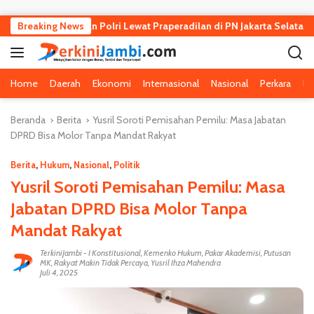
Langsung ke konten
at Kejagung dan Polri Lewat Praperadilan di PN Jakarta Selatan
Breaking News
Home
Daerah
Ekonomi
Internasional
Nasional
Perkara
Pe
Beranda
Berita
Yusril Soroti Pemisahan Pemilu: Masa Jabatan
DPRD Bisa Molor Tanpa Mandat Rakyat
Berita
,
Hukum
,
Nasional
,
Politik
Yusril Soroti Pemisahan Pemilu: Masa
Jabatan DPRD Bisa Molor Tanpa
Mandat Rakyat
TerkiniJambi
-
I Konstitusional
,
Kemenko Hukum
,
Pakar Akademisi
,
Putusan
MK
,
Rakyat Makin Tidak Percaya
,
Yusril Ihza Mahendra
Juli 4, 2025