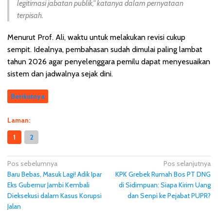
legitimasi jabatan publik,” katanya dalam pernyataan
terpisah.
Menurut Prof. Ali, waktu untuk melakukan revisi cukup
sempit. Idealnya, pembahasan sudah dimulai paling lambat
tahun 2026 agar penyelenggara pemilu dapat menyesuaikan
sistem dan jadwalnya sejak dini.
Berikutnya
Laman:
1
2
N
Pos sebelumnya
Pos selanjutnya
Baru Bebas, Masuk Lagi! Adik Ipar
KPK Grebek Rumah Bos PT DNG
a
Eks Gubernur Jambi Kembali
di Sidimpuan: Siapa Kirim Uang
v
Dieksekusi dalam Kasus Korupsi
dan Senpi ke Pejabat PUPR?
i
Jalan