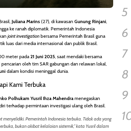
5
rasil,
Juliana Marins
(27), di kawasan
Gunung Rinjani
,
6
ngga ke ranah diplomatik. Pemerintah Indonesia
ukan
joint investigation
bersama Pemerintah Brasil guna
k luas dari media internasional dan publik Brasil.
7
 600 meter pada
21 Juni 2025
, saat mendaki bersama
ri pencarian oleh tim SAR gabungan dan relawan lokal,
8
uni
dalam kondisi meninggal dunia.
Tapi Kami Terbuka
9
ko Polhukam Yusril Ihza Mahendra
menegaskan
i terhadap permintaan investigasi ulang oleh Brasil.
1
kut menyelidiki. Pemerintah Indonesia terbuka. Tidak ada yang
terbuka, bukan akibat kelalaian sistemik,” kata Yusril dalam