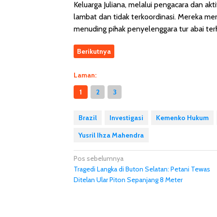
Keluarga Juliana, melalui pengacara dan akt
lambat dan tidak terkoordinasi. Mereka me
menuding pihak penyelenggara tur abai te
Berikutnya
Laman:
1
2
3
Brazil
Investigasi
Kemenko Hukum
Yusril Ihza Mahendra
Navigasi
Pos sebelumnya
Tragedi Langka di Buton Selatan: Petani Tewas
pos
Ditelan Ular Piton Sepanjang 8 Meter