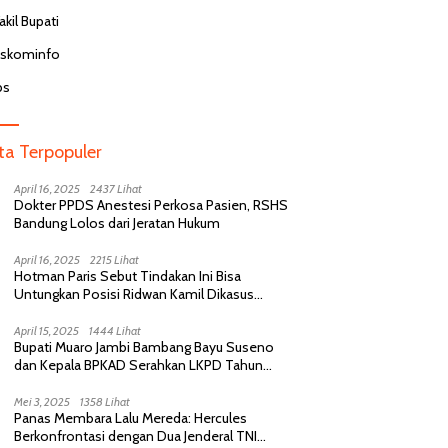
kil Bupati
iskominfo
bs
ita Terpopuler
April 16, 2025
2437 Lihat
Dokter PPDS Anestesi Perkosa Pasien, RSHS
Bandung Lolos dari Jeratan Hukum
April 16, 2025
2215 Lihat
Hotman Paris Sebut Tindakan Ini Bisa
Untungkan Posisi Ridwan Kamil Dikasus
Perselingkuhan
April 15, 2025
1444 Lihat
Bupati Muaro Jambi Bambang Bayu Suseno
dan Kepala BPKAD Serahkan LKPD Tahun
Anggaran 2024 Kepada BPK RI
Mei 3, 2025
1358 Lihat
Panas Membara Lalu Mereda: Hercules
Berkonfrontasi dengan Dua Jenderal TNI