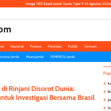
Harga TBS Sawit Jambi Turun Tipis 7–13 Agustus 2026, Kini Rp3.911,5
nal
Nasional
Perkara
Peristiwa
Politik
Temuan
ovinsi Jambi
Muarojambi
PEMPROV Jambi
Pop
K
di Rinjani Disorot Dunia:
B
ntuk Investigasi Bersama Brasil
Ju
D