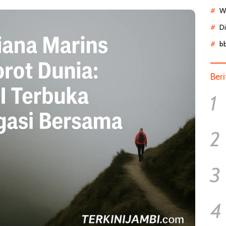
Wa
D
b
Ber
1
2
3
4