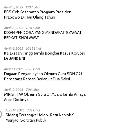
Purnawirawan, Saling Sindir Berujung
Permintaan Maaf
April 15, 2025
1307 Lihat
BBS Cek Kesehatan Program Presiden
Prabowo Di Hari Ulang Tahun
April 16, 2025
1128 Lihat
KISAH PENDOSA YANG MENDAPAT SYAFA’AT
BERKAT SHOLAWAT
April 16, 2025
1065 Lihat
Kejaksaan Tinggi Jambi Bongkar Kasus Korupsi
Di BANK BNI
April 23, 2025
898 Lihat
Dugaan Penganiayaan Oknum Guru SDN 021
Pematang Raman Berlanjut Dua Saksi
diperiksa Polisi
April 19, 2025
796 Lihat
MIRIS : TW Oknum Guru Di Muaro Jambi Aniaya
Anak Didiknya
0
April 17, 2025
772 Lihat
Sidang Tersangka Helen “Ratu Narkoba”
Menjadi Sorotan Publik