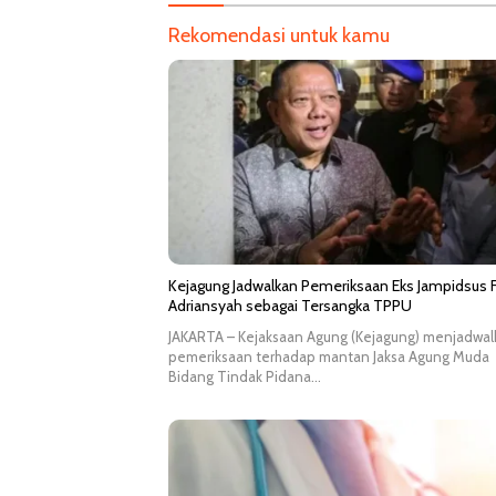
Rekomendasi untuk kamu
Kejagung Jadwalkan Pemeriksaan Eks Jampidsus F
Adriansyah sebagai Tersangka TPPU
JAKARTA – Kejaksaan Agung (Kejagung) menjadwal
pemeriksaan terhadap mantan Jaksa Agung Muda
Bidang Tindak Pidana…