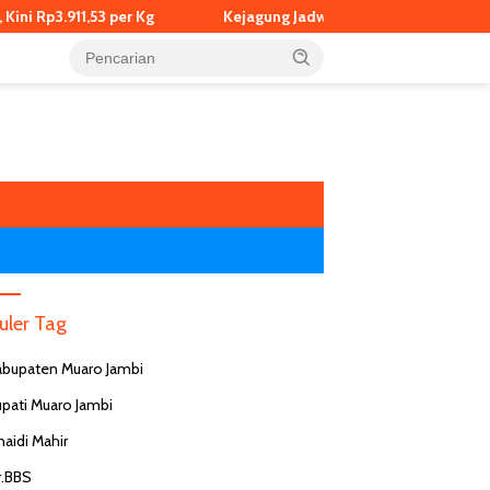
3 per Kg
Kejagung Jadwalkan Pemeriksaan Eks Jampidsus Fe
uler Tag
abupaten Muaro Jambi
upati Muaro Jambi
naidi Mahir
r.BBS