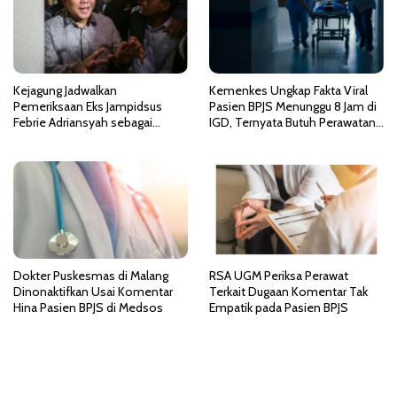
s
Kejagung Jadwalkan
Kemenkes Ungkap Fakta Viral
Pemeriksaan Eks Jampidsus
Pasien BPJS Menunggu 8 Jam di
Febrie Adriansyah sebagai
IGD, Ternyata Butuh Perawatan
Tersangka TPPU
HCU di RSCM
Dokter Puskesmas di Malang
RSA UGM Periksa Perawat
Dinonaktifkan Usai Komentar
Terkait Dugaan Komentar Tak
Hina Pasien BPJS di Medsos
Empatik pada Pasien BPJS