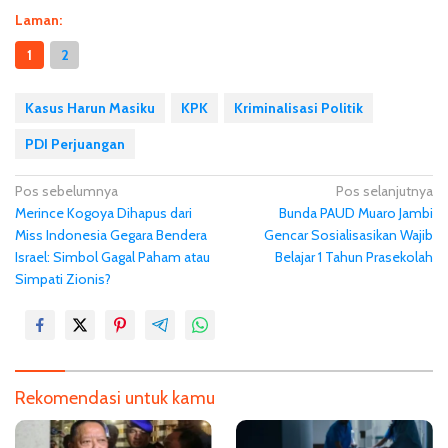
Laman:
1
2
Kasus Harun Masiku
KPK
Kriminalisasi Politik
PDI Perjuangan
N
Pos sebelumnya
Pos selanjutnya
Merince Kogoya Dihapus dari
Bunda PAUD Muaro Jambi
a
Miss Indonesia Gegara Bendera
Gencar Sosialisasikan Wajib
v
Israel: Simbol Gagal Paham atau
Belajar 1 Tahun Prasekolah
i
Simpati Zionis?
g
a
s
i
Rekomendasi untuk kamu
p
o