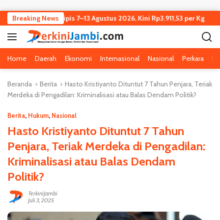
Langsung ke konten
Jambi Turun Tipis 7–13 Agustus 2026, Kini Rp3.911,53 per Kg
Breaking News
Home
Daerah
Ekonomi
Internasional
Nasional
Perkara
Pe
Beranda
Berita
Hasto Kristiyanto Dituntut 7 Tahun Penjara, Teriak
Merdeka di Pengadilan: Kriminalisasi atau Balas Dendam Politik?
Berita
,
Hukum
,
Nasional
Hasto Kristiyanto Dituntut 7 Tahun
Penjara, Teriak Merdeka di Pengadilan:
Kriminalisasi atau Balas Dendam
Politik?
TerkiniJambi
Juli 3, 2025