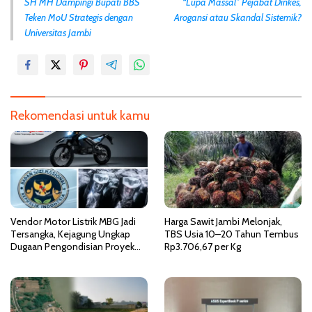
SH MH Dampingi Bupati BBS
“Lupa Massal” Pejabat Dinkes,
v
Teken MoU Strategis dengan
Arogansi atau Skandal Sistemik?
i
Universitas Jambi
g
a
s
i
Rekomendasi untuk kamu
p
o
s
Vendor Motor Listrik MBG Jadi
Harga Sawit Jambi Melonjak,
Tersangka, Kejagung Ungkap
TBS Usia 10–20 Tahun Tembus
Dugaan Pengondisian Proyek
Rp3.706,67 per Kg
Rp1 Triliun di BGN