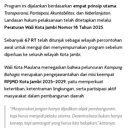
Program ini dijalankan berdasarkan
empat prinsip utama
:
Transparansi, Partisipasi, Akuntabilitas
, dan
Keberlanjutan
.
Landasan hukum pelaksanaan telah ditetapkan melalui
Peraturan Wali Kota Jambi Nomor 18 Tahun 2025
.
Sebanyak
67 RT
telah ditunjuk sebagai wilayah percontohan
awal untuk menguji dan menyempurnakan program sebelum
diperluas ke seluruh wilayah Kota Jambi.
Wali Kota Maulana menegaskan bahwa peluncuran
Kampung
Bahagia
merupakan pengejawantahan dari misi keempat
RPJMD Kota Jambi 2025–2029
, yaitu memperkuat
ketertiban, ketentraman lingkungan, serta partisipasi aktif
masyarakat dalam pembangunan daerah.
“Masyarakat jangan hanya dijadikan objek pembangunan,
tapi harus menjadi pelaku utama. Desentralisasi bukan hanya
konsep, tapi semangat yang harus kita hidupkan,”
katanya,