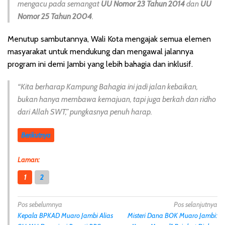
mengacu pada semangat
UU Nomor 23 Tahun 2014
dan
UU
Nomor 25 Tahun 2004
.
Menutup sambutannya, Wali Kota mengajak semua elemen
masyarakat untuk mendukung dan mengawal jalannya
program ini demi Jambi yang lebih bahagia dan inklusif.
“Kita berharap Kampung Bahagia ini jadi jalan kebaikan,
bukan hanya membawa kemajuan, tapi juga berkah dan ridho
dari Allah SWT,”
pungkasnya penuh harap.
Berikutnya
Laman:
1
2
N
Pos sebelumnya
Pos selanjutnya
Kepala BPKAD Muaro Jambi Alias
Misteri Dana BOK Muaro Jambi:
a