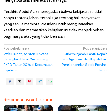
mengelola lahan mereka secara legal.
Terakhir, Abdul Aziz menegaskan bahwa kebijakan ini tidak
hanya tentang lahan, tetapi juga tentang hak masyarakat
yang sah. Ia meminta Presiden untuk mengutamakan
keadilan dan memastikan kebijakan ini tidak menjadi beban
bagi masyarakat yang tidak bersalah.
N
Pos sebelumnya
Pos selanjutnya
Wakili Bupati, Asisten III Setda
Gubernur Jambi Lantik Kepala
a
Batanghari Hadiri Musrenbang
Biro Organisasi dan Kepala Biro
v
RKPD Tahun 2026 di Kecamatan
Perekonomian Setda Provinsi
i
Bajubang
Jambi
g
a
s
i
Rekomendasi untuk kamu
p