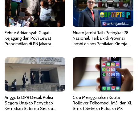
o
s
Febrie Adriansyah Gugat
Muaro Jambi Raih Peringkat 78
Kejagung dan Polri Lewat
Nasional, Terbaik di Provinsi
Praperadilan di PN Jakarta
Jambi dalam Penilaian Kinerja
Selatan
PTSP dan PPB 2026
Anggota DPR Desak Polisi
Cara Menggunakan Kuota
Segera Ungkap Penyebab
Rollover Telkomsel, IM3, dan XL
Kematian Sutrimo Secara
Smart Setelah Putusan MK
Transparan