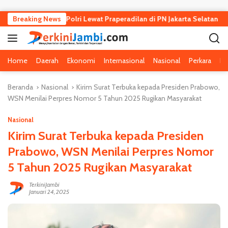
Langsung ke konten
Kejagung dan Polri Lewat Praperadilan di PN Jakarta Selatan
Breaking News
Home
Daerah
Ekonomi
Internasional
Nasional
Perkara
Pe
Beranda
Nasional
Kirim Surat Terbuka kepada Presiden Prabowo,
WSN Menilai Perpres Nomor 5 Tahun 2025 Rugikan Masyarakat
Nasional
Kirim Surat Terbuka kepada Presiden
Prabowo, WSN Menilai Perpres Nomor
5 Tahun 2025 Rugikan Masyarakat
TerkiniJambi
Januari 24, 2025