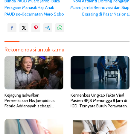
Bunda PAUD Muaro Jambi Buka
Novi Astrianti Dorong Pengrajin
a
Peragaan Manasik Haji Anak
Muaro Jambi Berinovasi dan Siap
v
PAUD se‑Kecamatan Maro Sebo
Bersaing di Pasar Nasional
i
g
a
s
Rekomendasi untuk kamu
i
p
o
s
Kejagung Jadwalkan
Kemenkes Ungkap Fakta Viral
Pemeriksaan Eks Jampidsus
Pasien BPJS Menunggu 8 Jam di
Febrie Adriansyah sebagai
IGD, Ternyata Butuh Perawatan
Tersangka TPPU
HCU di RSCM