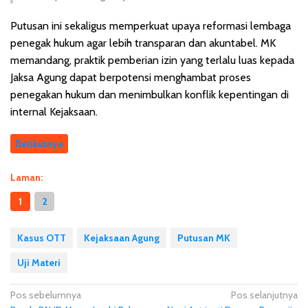
Putusan ini sekaligus memperkuat upaya reformasi lembaga
penegak hukum agar lebih transparan dan akuntabel. MK
memandang, praktik pemberian izin yang terlalu luas kepada
Jaksa Agung dapat berpotensi menghambat proses
penegakan hukum dan menimbulkan konflik kepentingan di
internal Kejaksaan.
Berikutnya
Laman:
1
2
Kasus OTT
Kejaksaan Agung
Putusan MK
Uji Materi
N
Pos sebelumnya
Pos selanjutnya