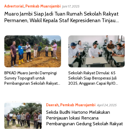
Advertorial
,
Pemkab Muarojambi
Juni 17, 2025
Muaro Jambi Siap Jadi Tuan Rumah Sekolah Rakyat
Permanen, Wakil Kepala Staf Kepresidenan Tinjau
Lokasi
BPKAD Muaro Jambi Dampingi
Sekolah Rakyat Dimulai: 65
Survey Topografi untuk
Sekolah Siap Beroperasi Juli
Pembangunan Sekolah Rakyat
2025, Anggaran Capai Rp10
di Bukit Baling
Triliun
Daerah
,
Pemkab Muarojambi
April 24, 2025
Sekda Budhi Hartono Melakukan
Peninjauan lokasi Rencana
Pembangunan Gedung Sekolah Rakyat